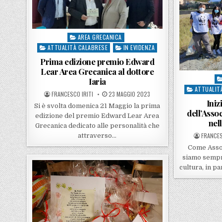
AREA GRECANICA
Posted in
ATTUALITÀ CALABRESE
IN EVIDENZA
Prima edizione premio Edward
Lear Area Grecanica al dottore
Po
Iaria
ATTUALIT
POSTED BY
POSTED ON
FRANCESCO IRITI
23 MAGGIO 2023
Iniz
Si è svolta domenica 21 Maggio la prima
dell’Asso
edizione del premio Edward Lear Area
nel
Grecanica dedicato alle personalità che
POSTED 
FRANCES
attraverso…
Come Assoc
siamo sempre
cultura, in p