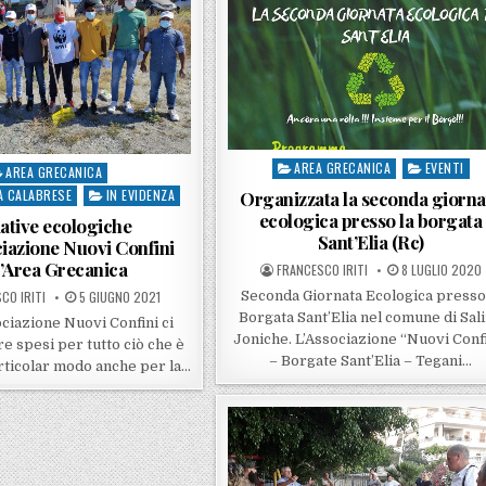
AREA GRECANICA
EVENTI
Posted in
AREA GRECANICA
sted in
À CALABRESE
IN EVIDENZA
Organizzata la seconda giorna
ecologica presso la borgata
iative ecologiche
Sant’Elia (Rc)
ciazione Nuovi Confini
l’Area Grecanica
POSTED BY
POSTED ON
FRANCESCO IRITI
8 LUGLIO 2020
BY
POSTED ON
Seconda Giornata Ecologica presso
CO IRITI
5 GIUGNO 2021
Borgata Sant’Elia nel comune di Sal
iazione Nuovi Confini ci
Joniche. L’Associazione “Nuovi Conf
 spesi per tutto ciò che è
– Borgate Sant’Elia – Tegani…
articolar modo anche per la…