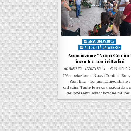
AREA GRECANICA
Posted in
ATTUALITÀ CALABRESE
Associazione “Nuovi Confini”
incontro con i cittadini
POSTED BY
POSTED ON
MARISTELLA COSTARELLA
15 LUGLIO 2
L’Associazione “Nuovi Confini” Borg
Sant’Elia – Tegani ha incontrato i
cittadini. Tante le segnalazioni da p
dei presenti. Associazione “Nuov