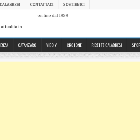
 CALABRESI
CONTATTACI
SOSTIENICI
on line dal 1999
attualità in
ENZA
CATANZARO
VIBO V
CROTONE
RICETTE CALABRESI
SPOR