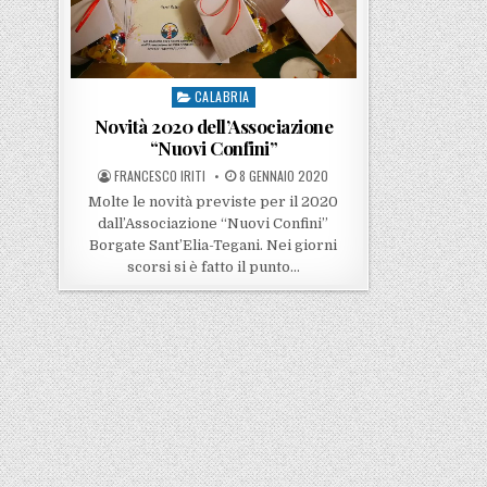
CALABRIA
Posted in
Novità 2020 dell’Associazione
“Nuovi Confini”
POSTED BY
POSTED ON
FRANCESCO IRITI
8 GENNAIO 2020
Molte le novità previste per il 2020
dall’Associazione “Nuovi Confini”
Borgate Sant’Elia-Tegani. Nei giorni
scorsi si è fatto il punto…