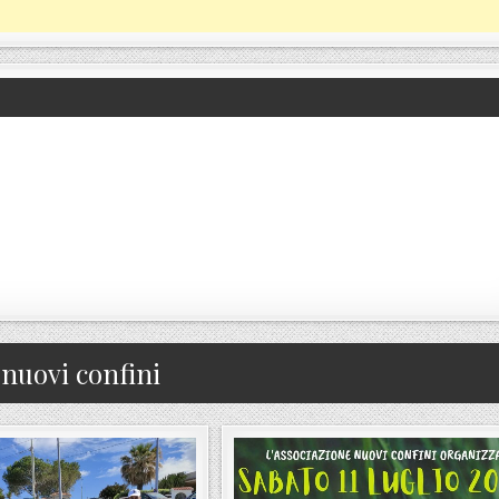
:
nuovi confini