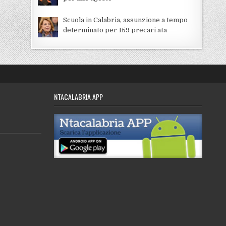
Scuola in Calabria, assunzione a tempo
determinato per 159 precari ata
NTACALABRIA APP