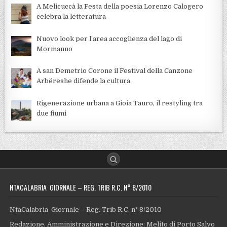
A Melicuccà la Festa della poesia Lorenzo Calogero
celebra la letteratura
Nuovo look per l’area accoglienza del lago di
Mormanno
A san Demetrio Corone il Festival della Canzone
Arbëreshe difende la cultura
Rigenerazione urbana a Gioia Tauro, il restyling tra
due fiumi
NTACALABRIA GIORNALE – REG. TRIB R.C. N° 8/2010
NtaCalabria Giornale – Reg. Trib R.C. n° 8/2010
Redazione, Amministrazione e Direzione: Melito di Porto Salvo