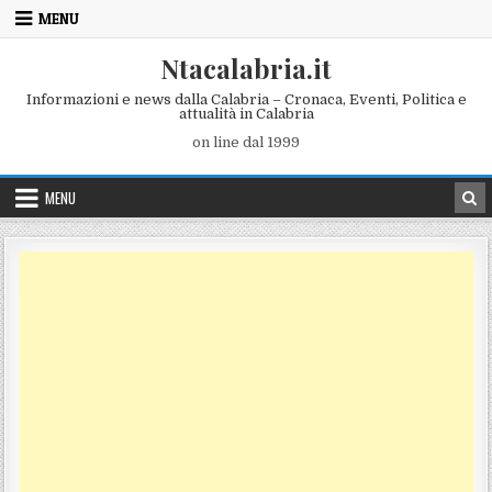
Skip to content
MENU
Ntacalabria.it
Informazioni e news dalla Calabria – Cronaca, Eventi, Politica e
attualità in Calabria
on line dal 1999
MENU