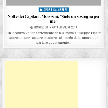
SPORT CALABRESE
Posted in
Notte dei Capitani: Morosini: “Siete un sostegno per
me”
POSTED BY
POSTED ON
FRANCESCO
13 DICEMBRE 2013
Un incontro voluto fortemente da S.E. mons. Giuseppe Fiorini
Morosini per “andare incontro” al mondo dello sport, per
parlare apertamente…