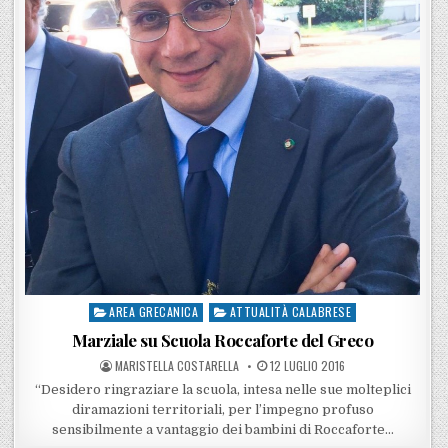
AREA GRECANICA
ATTUALITÀ CALABRESE
Posted in
Marziale su Scuola Roccaforte del Greco
POSTED BY
POSTED ON
MARISTELLA COSTARELLA
12 LUGLIO 2016
“Desidero ringraziare la scuola, intesa nelle sue molteplici
diramazioni territoriali, per l’impegno profuso
sensibilmente a vantaggio dei bambini di Roccaforte…