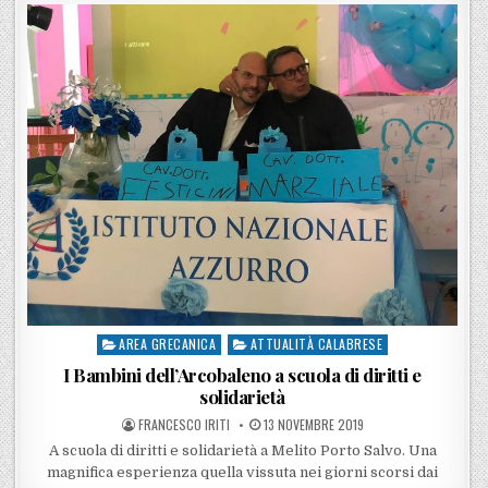
AREA GRECANICA
ATTUALITÀ CALABRESE
Posted in
I Bambini dell’Arcobaleno a scuola di diritti e
solidarietà
POSTED BY
POSTED ON
FRANCESCO IRITI
13 NOVEMBRE 2019
A scuola di diritti e solidarietà a Melito Porto Salvo. Una
magnifica esperienza quella vissuta nei giorni scorsi dai