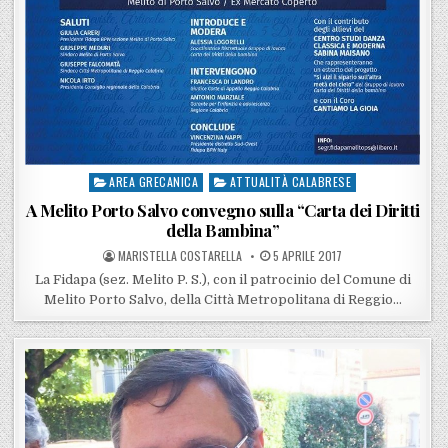
AREA GRECANICA
ATTUALITÀ CALABRESE
Posted in
A Melito Porto Salvo convegno sulla “Carta dei Diritti
della Bambina”
POSTED BY
POSTED ON
MARISTELLA COSTARELLA
5 APRILE 2017
La Fidapa (sez. Melito P. S.), con il patrocinio del Comune di
Melito Porto Salvo, della Città Metropolitana di Reggio…