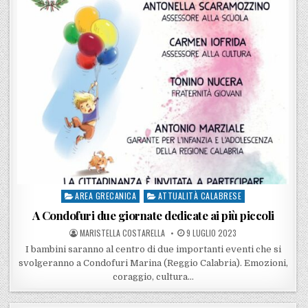
AREA GRECANICA
ATTUALITÀ CALABRESE
Posted in
A Condofuri due giornate dedicate ai più piccoli
POSTED BY
POSTED ON
MARISTELLA COSTARELLA
9 LUGLIO 2023
I bambini saranno al centro di due importanti eventi che si
svolgeranno a Condofuri Marina (Reggio Calabria). Emozioni,
coraggio, cultura…