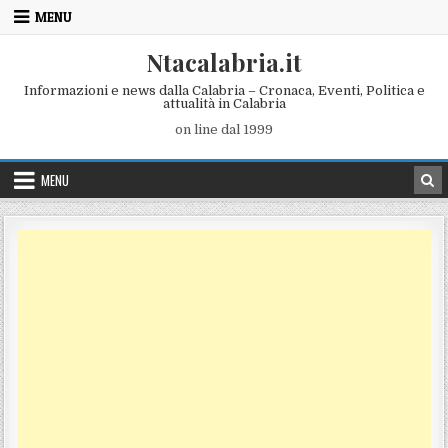
Skip to content
MENU
Ntacalabria.it
Informazioni e news dalla Calabria – Cronaca, Eventi, Politica e
attualità in Calabria
on line dal 1999
MENU