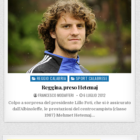
REGGIO CALABRIA
SPORT CALABRESE
Posted in
Reggina, preso Hetemaj
POSTED BY
POSTED ON
FRANCESCO MODAFFERI
6 LUGLIO 2012
Colpo a sorpresa del presidente Lillo Foti, che si è assicurato
dall’Albinoleffe, le prestazioni del centrocampista (classe
1987) Mehmet Hetemaj….