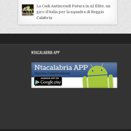
La Cadì Antincendi Futura in a2 Élite, un
giro d’italia per la squadra di Reggio
Calabria
NTACALABRIA APP