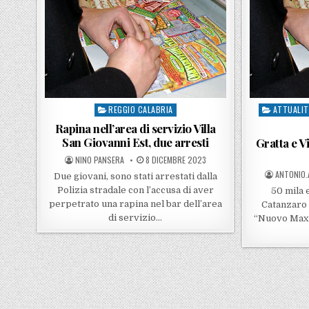
REGGIO CALABRIA
ATTUALIT
Posted in
Posted in
Rapina nell’area di servizio Villa
San Giovanni Est, due arresti
Gratta e Vi
POSTED BY
POSTED ON
NINO PANSERA
8 DICEMBRE 2023
POSTED B
ANTONIO.
Due giovani, sono stati arrestati dalla
Polizia stradale con l’accusa di aver
50 mila 
perpetrato una rapina nel bar dell’area
Catanzaro 
di servizio…
“Nuovo Maxi 