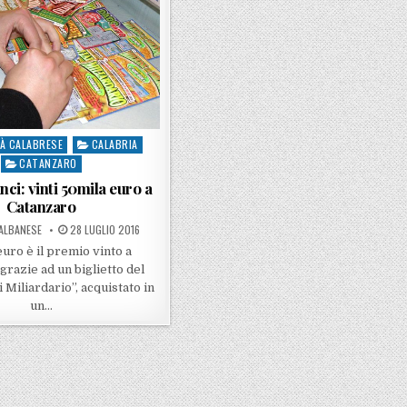
À CALABRESE
CALABRIA
CATANZARO
nci: vinti 50mila euro a
Catanzaro
Y
POSTED ON
ALBANESE
28 LUGLIO 2016
euro è il premio vinto a
grazie ad un biglietto del
Miliardario”, acquistato in
un…