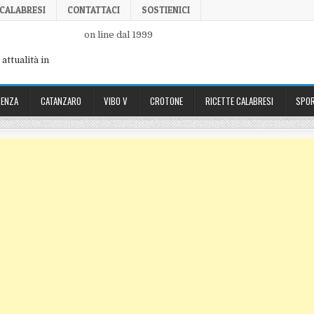
 CALABRESI
CONTATTACI
SOSTIENICI
on line dal 1999
attualità in
ENZA
CATANZARO
VIBO V
CROTONE
RICETTE CALABRESI
SPOR