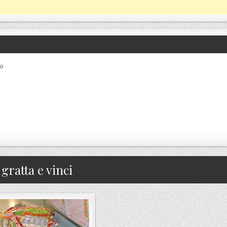
co
:
gratta e vinci