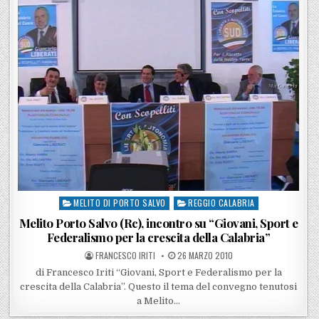
MELITO DI PORTO SALVO
REGGIO CALABRIA
Posted in
Melito Porto Salvo (Rc), incontro su “Giovani, Sport e
Federalismo per la crescita della Calabria”
POSTED BY
POSTED ON
FRANCESCO IRITI
26 MARZO 2010
di Francesco Iriti “Giovani, Sport e Federalismo per la
crescita della Calabria”. Questo il tema del convegno tenutosi
a Melito…