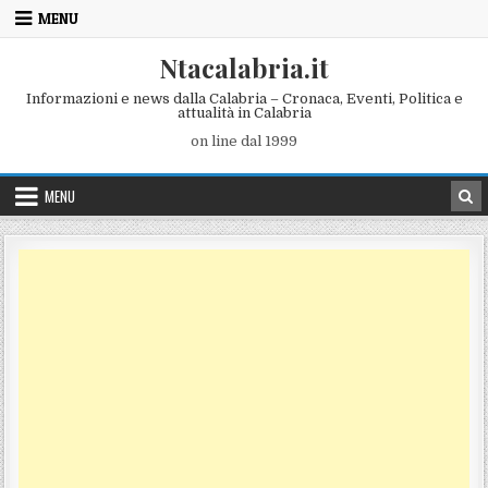
Skip to content
MENU
Ntacalabria.it
Informazioni e news dalla Calabria – Cronaca, Eventi, Politica e
attualità in Calabria
on line dal 1999
MENU