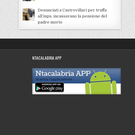
Denunciati a Castrovillari per truffa
all’inps, incassavano la pensione del
padre morto
NTACALABRIA APP