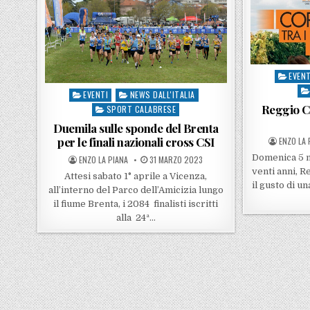
EVENT
Posted 
EVENTI
NEWS DALL'ITALIA
Posted in
Reggio Ca
SPORT CALABRESE
Duemila sulle sponde del Brenta
POSTED 
per le finali nazionali cross CSI
ENZO LA 
Domenica 5 m
POSTED BY
POSTED ON
ENZO LA PIANA
31 MARZO 2023
venti anni, R
Attesi sabato 1° aprile a Vicenza,
il gusto di u
all’interno del Parco dell’Amicizia lungo
il fiume Brenta, i 2084 finalisti iscritti
alla 24ª…