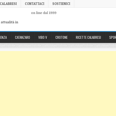
 CALABRESI
CONTATTACI
SOSTIENICI
on line dal 1999
attualità in
ENZA
CATANZARO
VIBO V
CROTONE
RICETTE CALABRESI
SPOR