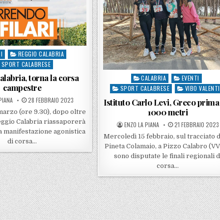
I
REGGIO CALABRIA
in
SPORT CALABRESE
labria, torna la corsa
CALABRIA
EVENTI
Posted in
campestre
SPORT CALABRESE
VIBO VALENT
BY
POSTED ON
PIANA
28 FEBBRAIO 2023
Istituto Carlo Levi, Greco prima
1000 metri
arzo (ore 9.30), dopo oltre
eggio Calabria riassaporerà
POSTED BY
POSTED ON
ENZO LA PIANA
21 FEBBRAIO 2023
na manifestazione agonistica
Mercoledì 15 febbraio, sul tracciato d
di corsa…
Pineta Colamaio, a Pizzo Calabro (VV)
sono disputate le finali regionali d
corsa…