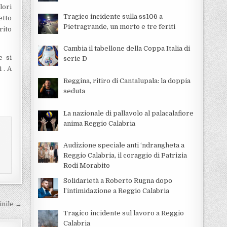
lori
Tragico incidente sulla ss106 a
etto
Pietragrande, un morto e tre feriti
rito
Cambia il tabellone della Coppa Italia di
e si
serie D
 . A
Reggina, ritiro di Cantalupala: la doppia
seduta
La nazionale di pallavolo al palacalafiore
anima Reggio Calabria
Audizione speciale anti ‘ndrangheta a
Reggio Calabria, il coraggio di Patrizia
Rodi Morabito
Solidarietà a Roberto Rugna dopo
l’intimidazione a Reggio Calabria
inile →
Tragico incidente sul lavoro a Reggio
Calabria