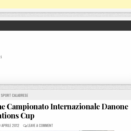
i
POSTED IN
SPORT CALABRESE
one Campionato Internazionale Danone
ations Cup
OSTED ON
ON REGGIO CALABRIA, PRESENTAZIONE CAMPIONATO I
 APRILE 2012
LEAVE A COMMENT