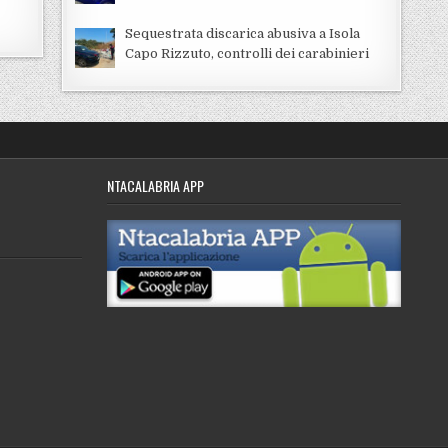
Sequestrata discarica abusiva a Isola
Capo Rizzuto, controlli dei carabinieri
NTACALABRIA APP