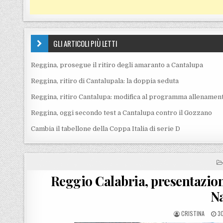
GLI ARTICOLI PIÙ LETTI
Reggina, prosegue il ritiro degli amaranto a Cantalupa
Reggina, ritiro di Cantalupala: la doppia seduta
Reggina, ritiro Cantalupa: modifica al programma allenament
Reggina, oggi secondo test a Cantalupa contro il Gozzano
Cambia il tabellone della Coppa Italia di serie D
Reggio Calabria, presentazi
N
POSTED BY
P
CRISTINA
30