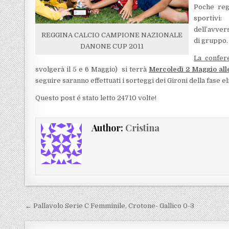
Poche reg
sportivi:
dell’avvers
REGGINA CALCIO CAMPIONE NAZIONALE
di gruppo.
DANONE CUP 2011
La confer
svolgerà il 5 e 6 Maggio) si terrà
Mercoledì 2 Maggio all
seguire saranno effettuati i sorteggi dei Gironi della fase el
Questo post é stato letto 24710 volte!
Author:
Cristina
Navigazione articoli
← Pallavolo Serie C Femminile, Crotone- Gallico 0-3