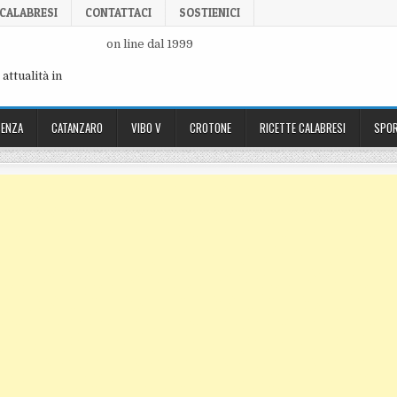
 CALABRESI
CONTATTACI
SOSTIENICI
on line dal 1999
attualità in
ENZA
CATANZARO
VIBO V
CROTONE
RICETTE CALABRESI
SPOR