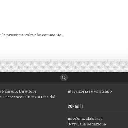
er la prossima volta che commento.
o Pansera; Direttore
ntacalabria su whatsapp
: Francesco Iriti # On Line dal
CONTATTI
info@ntacalabria.it
Scrivi alla Redazione