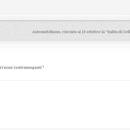
Automobilismo, rinviata al 13 ottobre la “Salita di Ce
ori sono contrassegnati
*