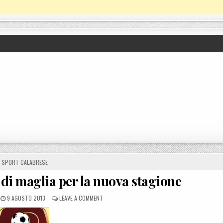
POSTED IN
SPORT CALABRESE
di maglia per la nuova stagione
POSTED ON
ON REGGINA, ECCO I NUMERI DI MAGLIA PER LA N
9 AGOSTO 2013
LEAVE A COMMENT