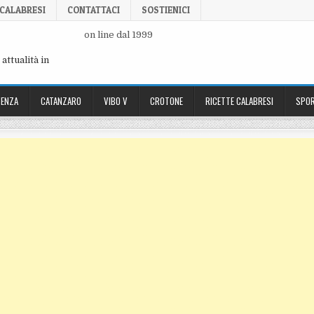
 CALABRESI
CONTATTACI
SOSTIENICI
on line dal 1999
attualità in
ENZA
CATANZARO
VIBO V
CROTONE
RICETTE CALABRESI
SPOR