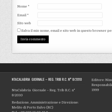
Nome
*
Email
*
Sito web
Salva il mio nome, email e sito web in questo browser p
NTACALABRIA GIORNALE – REG. TRIB R.C. N° 8/2010
Editore: Nin
Responsabile
1999
NtaCalabria Giornale – Reg. Trib R.C. n°
8/2010
Redazione, Amministrazione e Direzione:
Melito di Porto Salvo (RC)