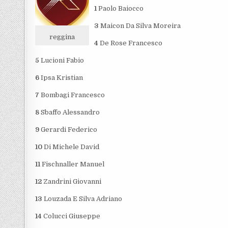
1
Paolo Baiocco
3
Maicon Da Silva Moreira
reggina
4
De Rose Francesco
5
Lucioni Fabio
6
Ipsa Kristian
7
Bombagi Francesco
8
Sbaffo Alessandro
9
Gerardi Federico
10
Di Michele David
11
Fischnaller Manuel
12
Zandrini Giovanni
13
Louzada E Silva Adriano
14
Colucci Giuseppe