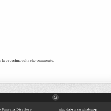
er la prossima volta che commento.
o Pansera; Direttore
ntacalabria su whatsapp