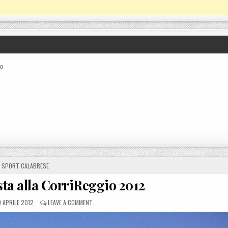
co
POSTED IN
SPORT CALABRESE
sta alla CorriReggio 2012
STED ON
ON IL CSI PROTAGONISTA ALLA CORRIREGGIO 2012
 APRILE 2012
LEAVE A COMMENT