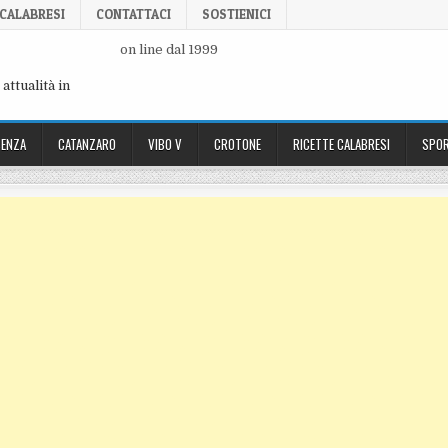
 CALABRESI
CONTATTACI
SOSTIENICI
on line dal 1999
attualità in
ENZA
CATANZARO
VIBO V
CROTONE
RICETTE CALABRESI
SPOR