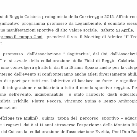
si di Reggio Calabria protagonista della Corrireggio 2012. All’interno
ignificativo programma promosso da Legambiente, il comitato ciess
e manifestazioni sportive di alto valore sociale.
Sabato 21 Aprile, 
 presso il campo Coni
, prenderà il via il Meeting di Atletica “I° Tr
”.
 promosso dall’Associazione “ Sagittarius”, dal Csi, dall’Associaz
e” e si avvale della collaborazione della Fidal di Reggio Calabria
ione coinvolgerà gli atleti dai 6 ai 18 anni. Spazio anche per la categ
interno dell’evento si confronteranno anche atleti diversamente abili
 di sport per tutti con l’obiettivo di lanciare un forte e significa
di integrazione e solidarietà a tutto il mondo sportivo reggino. Pe
ione dell’evento, indispensabile è stato l’apporto degli educato
i Silvia Trichilo, Pietro Pecora, Vincenzo Spina e Renzo Ambrogio
miazioni.
ef(rione tre Mulini)
, quinta tappa del percorso sportivo – educa
e i ragazzi dai 6 ai 14 anni attraverso l’esperienza della Montain Bi
 dal Csi con la collaborazione dell’associazione Evelita, l’Asd Don Bo