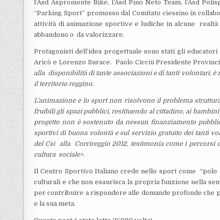
l’Asd Aspromonte Bike, l’Asd Pino Neto Team, l’Asd Polisp
“Parking Sport” promosso dal Comitato ciessino in collab
attività di animazione sportive e ludiche in alcune realtà l
abbandono o da valorizzare.
Protagonisti dell’idea progettuale sono stati gli educato
Aricò e Lorenzo Surace. Paolo Cicciù Presidente Provinc
alla disponibilità di tante associazioni e di tanti volontari, è
il territorio reggino.
L’animazione e lo sport non risolvono il problema struttur
fruibili gli spazi pubblici, restituendo al cittadino, ai bambini
progetto non è sostenuto da nessun finanziamento pubblico
sportivi di buona volontà e sul servizio gratuito dei tanti v
del Csi alla Corrireggio 2012, testimonia come i percorsi 
cultura sociale>.
Il Centro Sportivo Italiano crede nello sport come “polo 
culturali e che non esaurisca la propria funzione nella sem
per contribuire a rispondere alle domande profonde che po
e la sua meta.