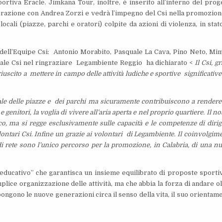
ortiva Eracle. Jimkana Tour, inoltre, è inserito all’interno del prog
orazione con Andrea Zorzi e vedrà l’impegno del Csi nella promozion
ocali (piazze, parchi e oratori) colpite da azioni di violenza, in stat
ri dell’Equipe Csi: Antonio Morabito, Pasquale La Cava, Pino Neto, M
iale Csi nel ringraziare Legambiente Reggio ha dichiarato <
Il Csi, g
 riuscito a mettere in campo delle attività ludiche e sportive significative
ale delle piazze e dei parchi ma sicuramente contribuiscono a rendere
 e genitori, la voglia di vivere all’aria aperta e nel proprio quartiere. Il n
, ma si regge esclusivamente sulle capacità e le competenze di dirig
olontari Csi. Infine un grazie ai volontari di Legambiente. Il coinvolgim
di rete sono l’unico percorso per la promozione, in Calabria, di una n
educativo” che garantisca un insieme equilibrato di proposte sporti
plice organizzazione delle attività, ma che abbia la forza di andare ol
ngono le nuove generazioni circa il senso della vita, il suo orientam