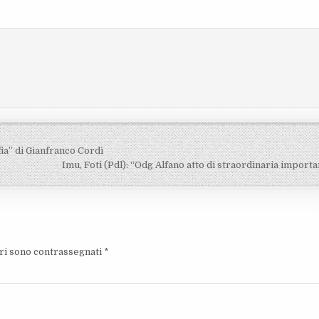
fia” di Gianfranco Cordì
Imu, Foti (Pdl): “Odg Alfano atto di straordinaria import
ori sono contrassegnati
*