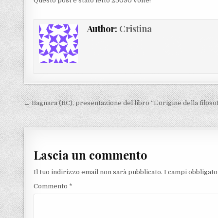
Questo post é stato letto 25090 volte!
Author:
Cristina
Navigazione articoli
← Bagnara (RC), presentazione del libro “L’origine della filoso
Lascia un commento
Il tuo indirizzo email non sarà pubblicato.
I campi obbligat
Commento
*