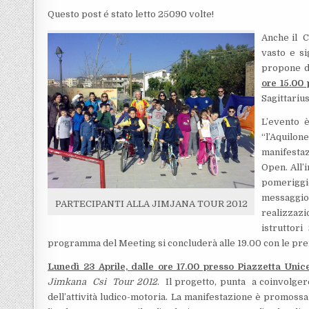
Questo post é stato letto 25090 volte!
Anche il C
vasto e s
propone du
ore 15.00
Sagittarius
L’evento è
“l’Aquilon
manifestaz
Open. All’
pomeriggio
messaggio 
PARTECIPANTI ALLA JIMJANA TOUR 2012
realizzaz
istruttor
programma del Meeting si concluderà alle 19.00 con le pre
Lunedì 23 Aprile, dalle ore 17.00 presso Piazzetta Unic
Jimkana Csi Tour 2012
. Il progetto, punta a coinvolger
dell’attività ludico-motoria. La manifestazione è promossa