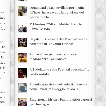
Denunciati a Castrovillari per truffa
all’inps, incassavano la pensione del
 del
padre morto
ino,
alle
1° Meeting “Città di Melito di Porto
ofeo
Salvo”, le foto
Bagaladi: “Giornata del Maccherone” e
ione
concerto di Giovanni Tripodi
. La
oria
Andrea Grespi vince il concorso
. Un
madonnari a Taurianova
tivo
r la
A Badolato lo spac Festival presenta “io
ri e
resto seduta”
. Il
Società sportive dilettantistiche usate
come lavatrici a Reggio Calabria
tivo
ke e
Emergenza idrica a Palmi, cantieri aperti
sco,
per fine agosto