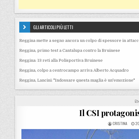
GLI ARTICOLI PIÙ LETTI
Reggina mette a segno ancora un colpo di spessore in attac
Reggina, primo test a Cantalupa contro la Bruinese
Reggina: 13 reti alla Polisportiva Bruinese
Reggina, colpo a centrocampo arriva Alberto Acquadro
Reggina, Lancini: "Indossare questa maglia è un'emozione"
Il CSI protagoni
POSTED BY
PO
CRISTINA
20