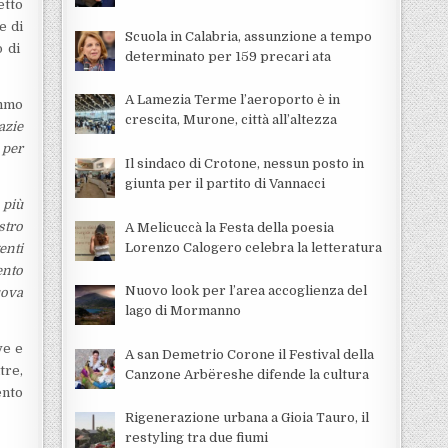
etto
e di
Scuola in Calabria, assunzione a tempo
o di
determinato per 159 precari ata
A Lamezia Terme l’aeroporto è in
immo
crescita, Murone, città all’altezza
razie
 per
Il sindaco di Crotone, nessun posto in
giunta per il partito di Vannacci
 più
ostro
A Melicuccà la Festa della poesia
Lorenzo Calogero celebra la letteratura
enti
ento
Nuovo look per l’area accoglienza del
uova
lago di Mormanno
ve e
A san Demetrio Corone il Festival della
tre,
Canzone Arbëreshe difende la cultura
ento
Rigenerazione urbana a Gioia Tauro, il
restyling tra due fiumi