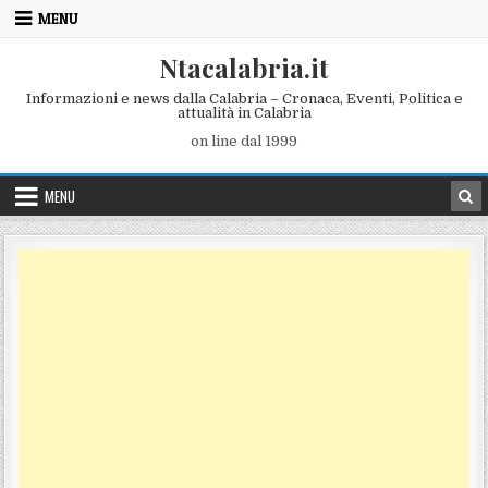
Skip to content
MENU
Ntacalabria.it
Informazioni e news dalla Calabria – Cronaca, Eventi, Politica e
attualità in Calabria
on line dal 1999
MENU