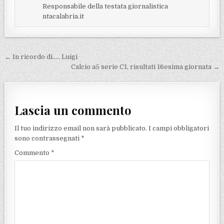
Responsabile della testata giornalistica
ntacalabria.it
Navigazione articoli
← In ricordo di….. Luigi
Calcio a5 serie C1, risultati 16esima giornata →
Lascia un commento
Il tuo indirizzo email non sarà pubblicato.
I campi obbligatori
sono contrassegnati
*
Commento
*