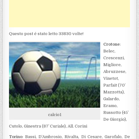
Questo post é stato letto 33830 volte!
Crotone
:
Belec,
Crescenzi,
Migliore,
Abruzzese,
Vinetot,
Parfait (70′
Mazzotta),
Galardo,
Eramo,
Russotto (45′
calcio1
De Giorgio),
Cutolo, Ginestra (87′ Curiale), All. Corini
Torino
: Bassi, D’Ambrosio, Rivalta, Di Cesare, Garofalo, De