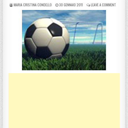
POSTED BY
POSTED ON
ON CALC
MARIA CRISTINA CONDELLO
30 GENNAIO 2011
LEAVE A COMMENT