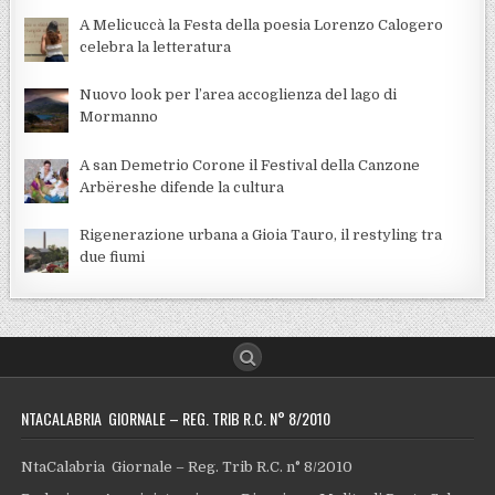
A Melicuccà la Festa della poesia Lorenzo Calogero
celebra la letteratura
Nuovo look per l’area accoglienza del lago di
Mormanno
A san Demetrio Corone il Festival della Canzone
Arbëreshe difende la cultura
Rigenerazione urbana a Gioia Tauro, il restyling tra
due fiumi
NTACALABRIA GIORNALE – REG. TRIB R.C. N° 8/2010
NtaCalabria Giornale – Reg. Trib R.C. n° 8/2010