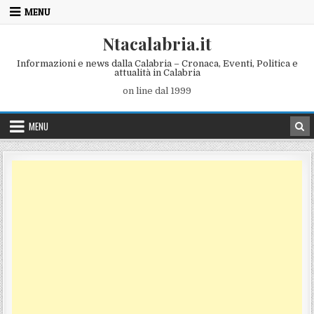
Skip to content
MENU
Ntacalabria.it
Informazioni e news dalla Calabria – Cronaca, Eventi, Politica e
attualità in Calabria
on line dal 1999
MENU