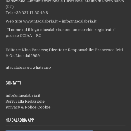
Redazione, Amministrazione e Direzione: Melito di Porto Salvo
(RC)
Tel.: +39 327 17 30 49 8
Web Site www.ntacalabria.it – info@ntacalabria.it
“Il nome ed il logo ntacalabria, sono un marchio registrato”
presso CCIAA – RC
Editore: Nino Pansera; Direttore Responsabile: Francesco Iriti
# On Line dal 1999
ntacalabria su whatsapp
CONTATTI
info@ntacalabria.it
Scrivi alla Redazione
Privacy & Police Cookie
NTACALABRIA APP