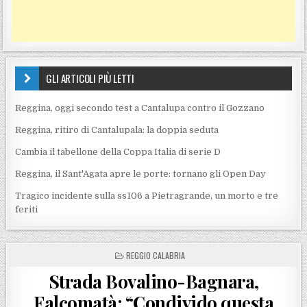
GLI ARTICOLI PIÙ LETTI
Reggina, oggi secondo test a Cantalupa contro il Gozzano
Reggina, ritiro di Cantalupala: la doppia seduta
Cambia il tabellone della Coppa Italia di serie D
Reggina, il Sant'Agata apre le porte: tornano gli Open Day
Tragico incidente sulla ss106 a Pietragrande, un morto e tre
feriti
POSTED IN
REGGIO CALABRIA
Strada Bovalino-Bagnara,
Falcomatà: “Condivido questa