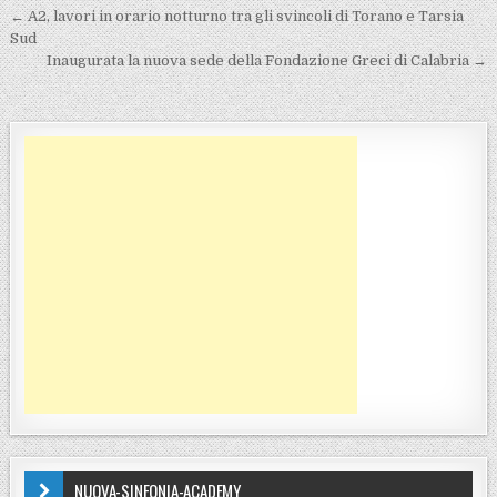
Navigazione articoli
← A2, lavori in orario notturno tra gli svincoli di Torano e Tarsia
Sud
Inaugurata la nuova sede della Fondazione Greci di Calabria →
NUOVA-SINFONIA-ACADEMY