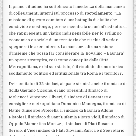
Il primo cittadino ha sottolineato l’incidenza della mancanza
di collegamenti interni sul processo di
spopolamento:
“La
missione di questo comitato è una battaglia di civiltà che
condivido e sostengo, perché incentrata su un’infrastruttura
che rappresenta un viatico indispensabile per lo sviluppo
economico e sociale di un territorio che rischia di veder
spegnersi le aree interne. La mancanza di una visione
d’insieme che possa far considerare la ‘Bovalino – Bagnara’
un’opera strategica, così come concepita dalla Città
Metropolitana, e dal suo statuto, è il risultato di uno storico
scollamento politico ed istituzionale tra Roma e i territori”.
Del comitato di 32 sindaci, al quale si unirà anche il sindaco di
Scilla Gaetano Ciccone, erano presenti il Sindaco di
Melicuccà Vincenzo Oliveri, il sindaco di Benestare e
consigliere metropolitano Domenico Mantegna, il sindaco di
Natile Giuseppe Pipicella, il sindaco di Bagnara Adone
Pistoiesi, il sindaco di Sant’Eufemia Pietro Violi, il sindaco di
Oppido Mamertina Morizzi, il sindaco di Platì Rosario
Sergio, il Vicesindaco di Platì Giovanni Sarica e il Segretario