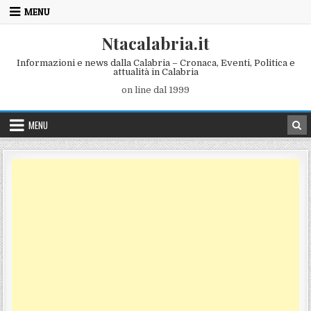
Skip to content
MENU
Ntacalabria.it
Informazioni e news dalla Calabria – Cronaca, Eventi, Politica e
attualità in Calabria
on line dal 1999
MENU