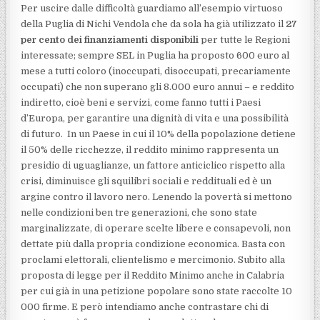
Per uscire dalle difficoltà guardiamo all’esempio virtuoso
della Puglia di Nichi Vendola che da sola ha già utilizzato il
27
per cento dei finanziamenti disponibili
per tutte le Regioni
interessate; sempre SEL in Puglia ha proposto 600 euro al
mese a tutti coloro (inoccupati, disoccupati, precariamente
occupati) che non superano gli 8.000 euro annui – e reddito
indiretto, cioè beni e servizi, come fanno tutti i Paesi
d’Europa, per garantire una dignità di vita e una possibilità
di futuro. In un Paese in cui il 10% della popolazione detiene
il 50% delle ricchezze, il reddito minimo rappresenta un
presidio di uguaglianze, un fattore anticiclico rispetto alla
crisi, diminuisce gli squilibri sociali e reddituali ed è un
argine contro il lavoro nero. Lenendo la povertà si mettono
nelle condizioni ben tre generazioni, che sono state
marginalizzate, di operare scelte libere e consapevoli, non
dettate più dalla propria condizione economica. Basta con
proclami elettorali, clientelismo e mercimonio. Subito alla
proposta di legge per il Reddito Minimo anche in Calabria
per cui già in una petizione popolare sono state raccolte 10
000 firme. E però intendiamo anche contrastare chi di