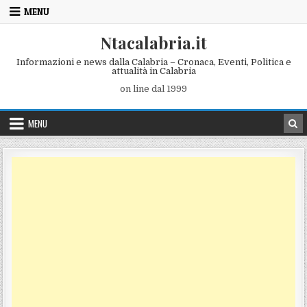
Skip to content
MENU
Ntacalabria.it
Informazioni e news dalla Calabria – Cronaca, Eventi, Politica e
attualità in Calabria
on line dal 1999
MENU