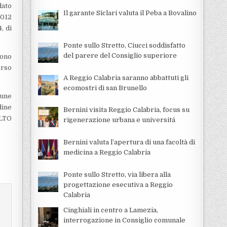
dato
Il garante Siclari valuta il Peba a Bovalino
2012
4, di
Ponte sullo Stretto, Ciucci soddisfatto
del parere del Consiglio superiore
gono
orso
A Reggio Calabria saranno abbattuti gli
ecomostri di san Brunello
cune
dine
Bernini visita Reggio Calabria, focus su
ALTO
rigenerazione urbana e universitá
Bernini valuta l’apertura di una facoltà di
medicina a Reggio Calabria
Ponte sullo Stretto, via libera alla
progettazione esecutiva a Reggio
Calabria
Cinghiali in centro a Lamezia,
interrogazione in Consiglio comunale