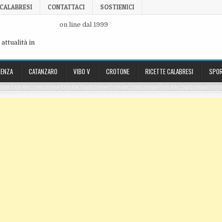
 CALABRESI
CONTATTACI
SOSTIENICI
on line dal 1999
attualità in
ENZA
CATANZARO
VIBO V
CROTONE
RICETTE CALABRESI
SPOR