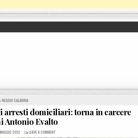
POSTED IN
REGGIO CALABRIA
i arresti domiciliari: torna in carcere
i Antonio Evalto
OSTED ON
ON PALMI, VIOLA GLI OBBLIGHI DEGLI ARRESTI DOMICI
 MAGGIO 2012
LEAVE A COMMENT