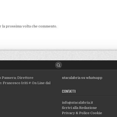
er la prossima volta che commento.
o Pansera; Direttore
ntacalabria su whatsapp
: Francesco Iriti # On Line dal
CONTATTI
info@ntacalabria.it
Scrivi alla Redazione
Privacy & Police Cookie