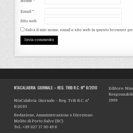
Nome
*
Email
*
Sito web
Salva il mio nome, email e sito web in questo browser p
NTACALABRIA GIORNALE – REG. TRIB R.C. N° 8/2010
Editore: Nin
Responsabile
1999
NtaCalabria Giornale – Reg. Trib R.C. n°
8/2010
Redazione, Amministrazione e Direzione:
Melito di Porto Salvo (RC)
Tel.: +39 327 17 30 49 8