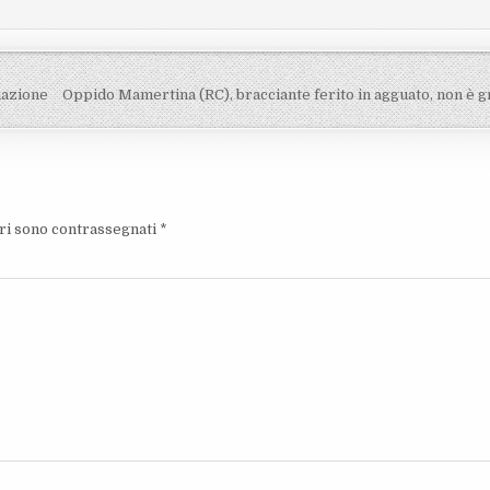
mazione
Oppido Mamertina (RC), bracciante ferito in agguato, non è 
ori sono contrassegnati
*