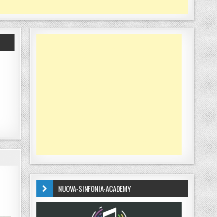
NUOVA-SINFONIA-ACADEMY
LIARI: TORNA IN CARCERE GIOVANNI ANTONIO EVALTO