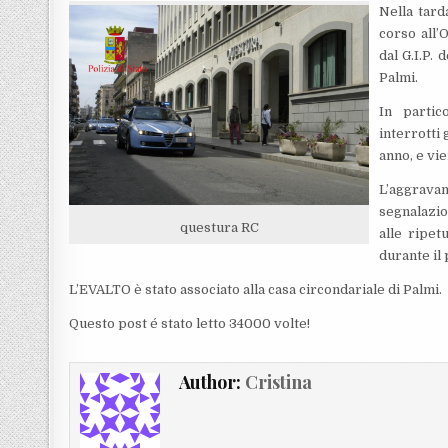
Nella tard
corso all’
dal G.I.P. 
Palmi.
In partic
interrotti 
anno, e vie
L’aggrava
segnalazio
questura RC
alle ripet
durante il 
L’EVALTO è stato associato alla casa circondariale di Palmi.
Questo post é stato letto 34000 volte!
Author:
Cristina