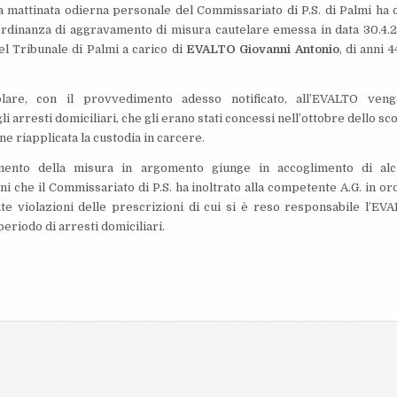
a mattinata odierna personale del Commissariato di P.S. di Palmi ha 
Ordinanza di aggravamento di misura cautelare emessa in data 30.4.
del Tribunale di Palmi a carico di
EVALTO Giovanni Antonio
, di anni 4
olare, con il provvedimento adesso notificato, all’EVALTO ven
gli arresti domiciliari, che gli erano stati concessi nell’ottobre dello sc
ne riapplicata la custodia in carcere.
mento della misura in argomento giunge in accoglimento di al
ni che il Commissariato di P.S. ha inoltrato alla competente A.G. in or
ute violazioni delle prescrizioni di cui si è reso responsabile l’EV
periodo di arresti domiciliari.