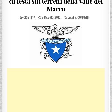
di festa sui terreni della Valle del
Marro
POSTED BY
POSTED ON
ON CAI REGGIO CA
CRISTINA
2 MAGGIO 2012
LEAVE A COMMENT