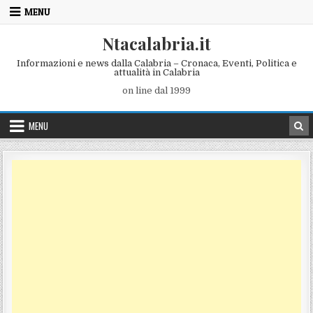
Skip to content
MENU
Ntacalabria.it
Informazioni e news dalla Calabria – Cronaca, Eventi, Politica e
attualità in Calabria
on line dal 1999
MENU