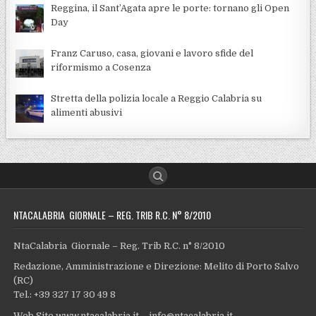
Reggina, il Sant’Agata apre le porte: tornano gli Open
Day
Franz Caruso, casa, giovani e lavoro sfide del
riformismo a Cosenza
Stretta della polizia locale a Reggio Calabria su
alimenti abusivi
NTACALABRIA GIORNALE – REG. TRIB R.C. N° 8/2010
NtaCalabria Giornale – Reg. Trib R.C. n° 8/2010
Redazione, Amministrazione e Direzione: Melito di Porto Salvo
(RC)
Tel.: +39 327 17 30 49 8
Web Site www.ntacalabria.it – info@ntacalabria.it