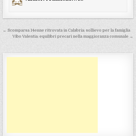
Navigazione articoli
← Scomparsa 14enne ritrovata in Calabria: sollievo per la famiglia
Vibo Valentia: equilibri precari nella maggioranza comunale →