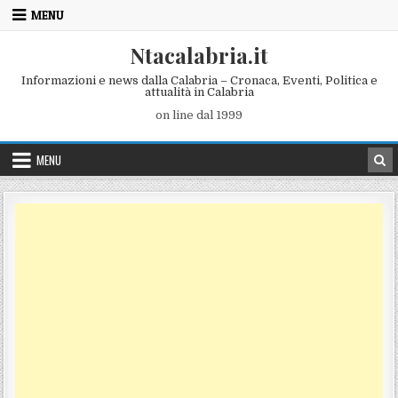
Skip to content
MENU
Ntacalabria.it
Informazioni e news dalla Calabria – Cronaca, Eventi, Politica e
attualità in Calabria
on line dal 1999
MENU