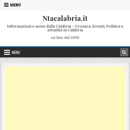
Skip to content
MENU
Ntacalabria.it
Informazioni e news dalla Calabria – Cronaca, Eventi, Politica e
attualità in Calabria
on line dal 1999
MENU