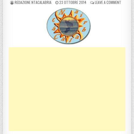
POSTED BY
POSTED ON
ON POESI
REDAZIONE NTACALABRIA
23 OTTOBRE 2014
LEAVE A COMMENT