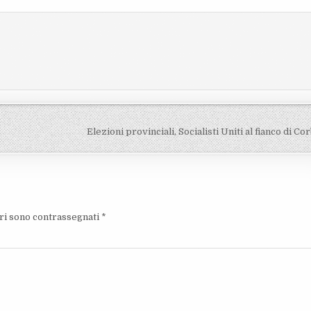
Elezioni provinciali, Socialisti Uniti al fianco di Co
ori sono contrassegnati
*