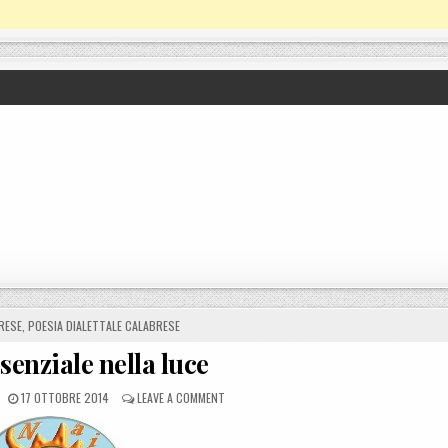
RESE
,
POESIA DIALETTALE CALABRESE
senziale nella luce
POSTED ON
ON POESIA: ESSENZIALE NELLA LUCE
17 OTTOBRE 2014
LEAVE A COMMENT