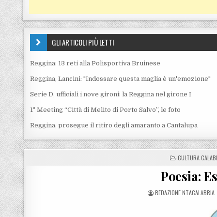
GLI ARTICOLI PIÙ LETTI
Reggina: 13 reti alla Polisportiva Bruinese
Reggina, Lancini: "Indossare questa maglia è un'emozione"
Serie D, ufficiali i nove gironi: la Reggina nel girone I
1° Meeting “Città di Melito di Porto Salvo”, le foto
Reggina, prosegue il ritiro degli amaranto a Cantalupa
POSTED IN
CULTURA CALAB
Poesia: Es
POSTED BY
REDAZIONE NTACALABRIA