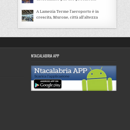
A Lamezia Terme l’aeroporto è in
crescita, Murone, città all’altezza
NTACALABRIA APP