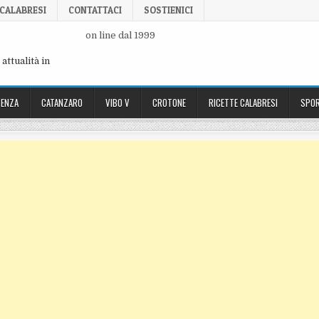
 CALABRESI
CONTATTACI
SOSTIENICI
on line dal 1999
attualità in
ENZA
CATANZARO
VIBO V
CROTONE
RICETTE CALABRESI
SPOR