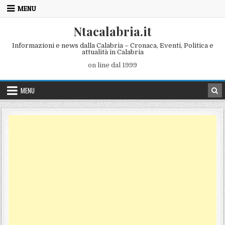
Skip to content
MENU
Ntacalabria.it
Informazioni e news dalla Calabria – Cronaca, Eventi, Politica e
attualità in Calabria
on line dal 1999
MENU