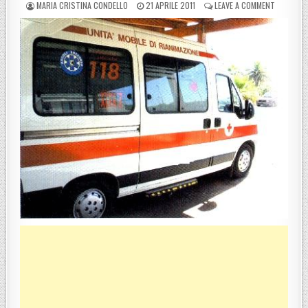
POSTED BY
POSTED ON
ON CROTO
MARIA CRISTINA CONDELLO
21 APRILE 2011
LEAVE A COMMENT