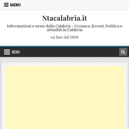
Skip to content
MENU
Ntacalabria.it
Informazioni e news dalla Calabria – Cronaca, Eventi, Politica e
attualità in Calabria
on line dal 1999
MENU