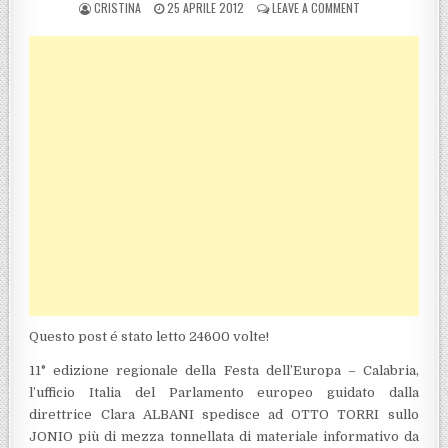
POSTED BY
POSTED ON
ON ROSSANO (CS),
CRISTINA
25 APRILE 2012
LEAVE A COMMENT
Questo post é stato letto 24600 volte!
11° edizione regionale della Festa dell’Europa – Calabria,
l’ufficio Italia del Parlamento europeo guidato dalla
direttrice Clara ALBANI spedisce ad OTTO TORRI sullo
JONIO più di mezza tonnellata di materiale informativo da