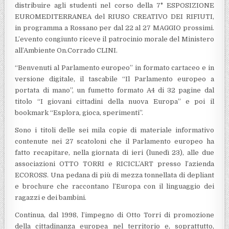
distribuire agli studenti nel corso della 7° ESPOSIZIONE
EUROMEDITERRANEA del RIUSO CREATIVO DEI RIFIUTI,
in programma a Rossano per dal 22 al 27 MAGGIO prossimi.
L’evento congiunto riceve il patrocinio morale del Ministero
all’Ambiente On.Corrado CLINI.
“Benvenuti al Parlamento europeo” in formato cartaceo e in
versione digitale, il tascabile “Il Parlamento europeo a
portata di mano”, un fumetto formato A4 di 32 pagine dal
titolo “I giovani cittadini della nuova Europa” e poi il
bookmark “Esplora, gioca, sperimenti”.
Sono i titoli delle sei mila copie di materiale informativo
contenute nei 27 scatoloni che il Parlamento europeo ha
fatto recapitare, nella giornata di ieri (lunedì 23), alle due
associazioni OTTO TORRI e RICICL’ART presso l’azienda
ECOROSS. Una pedana di più di mezza tonnellata di depliant
e brochure che raccontano l’Europa con il linguaggio dei
ragazzi e dei bambini.
Continua, dal 1998, l’impegno di Otto Torri di promozione
della cittadinanza europea nel territorio e, soprattutto,