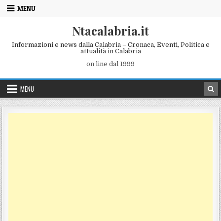
Skip to content
MENU
Ntacalabria.it
Informazioni e news dalla Calabria – Cronaca, Eventi, Politica e
attualità in Calabria
on line dal 1999
MENU