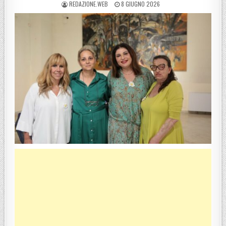
POSTED BY
POSTED ON
REDAZIONE.WEB
8 GIUGNO 2026