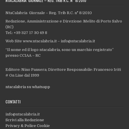
NTACALABRIA GIORNALE – REG. TRIB R.C. N° 8/2010
NtaCalabria Giornale – Reg. Trib R.C. n° 8/2010
Redazione, Amministrazione e Direzione: Melito di Porto Salvo
(RC)
Tel.: +39 327 17 30 49 8
Web Site www.ntacalabria.it – info@ntacalabria.it
“Il nome ed il logo ntacalabria, sono un marchio registrato”
presso CCIAA – RC
Editore: Nino Pansera; Direttore Responsabile: Francesco Iriti
# On Line dal 1999
ntacalabria su whatsapp
CONTATTI
info@ntacalabria.it
Scrivi alla Redazione
Privacy & Police Cookie