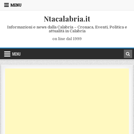
Skip to content
MENU
Ntacalabria.it
Informazioni e news dalla Calabria – Cronaca, Eventi, Politica e
attualità in Calabria
on line dal 1999
MENU