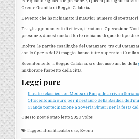
Per quanto riguarda le presenze, i picchi più significativi so
Oreste Granillo di Reggio Calabria.
L’evento che ha richiamato il maggior numero di spettatori
Tra gli appuntamenti di rilievo, il raduno “Operazione Nosta
presenze, dimostrando il forte richiamo di questo tipo di e
Inoltre, le partite casalinghe del Catanzaro, tra cui Catanz
con lo Spezia del 21 maggio, hanno tutte superato i 12 mila 
Recentemente, a Reggio Calabria, si è discusso anche della
migliorare l’aspetto della città.
Leggi pure
Il teatro classico con Medea di Euripide arriva a Sorian
Ottocentomila euro per il restauro della Basilica dell’i
Grande partecipazione a Soveria Simeri per la festa de
Questo post é stato letto 2820 volte!
Tagged
attualitacalabrese
,
Eventi