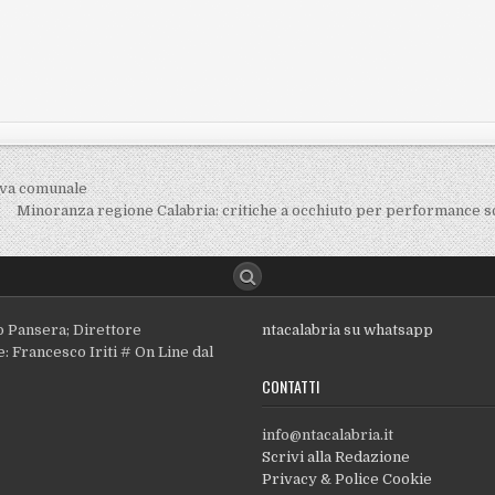
iva comunale
Minoranza regione Calabria: critiche a occhiuto per performance s
o Pansera; Direttore
ntacalabria su whatsapp
: Francesco Iriti # On Line dal
CONTATTI
info@ntacalabria.it
Scrivi alla Redazione
Privacy & Police Cookie