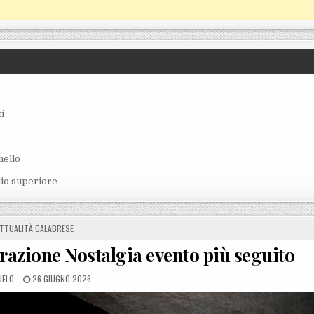
i
nello
lio superiore
OSTED IN
TTUALITÀ CALABRESE
razione Nostalgia evento più seguito
D BY
POSTED ON
UELO
26 GIUGNO 2026