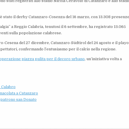
no stati registrati allo stadio Nicola Ceravolo di Catanzaro e allo stadi
 è stato il derby Catanzaro-Cosenza del 16 marzo, con 13.308 presenze
lgia” a Reggio Calabria, tenutosi il 6 settembre, ha registrato 13.065
venti sulla popolazione calabrese.
aro-Cesena del 27 dicembre, Catanzaro-Südtirol del 24 agosto e il playo
spettatori, confermando l’entusiasmo per il calcio nella regione.
operazione piazza pulita per il decoro urbano
, un’iniziativa volta a
o Calabro
mmacolata a Catanzaro
l patrono san Donato