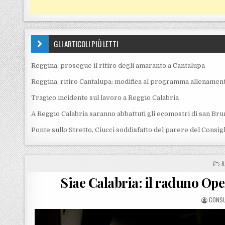
GLI ARTICOLI PIÙ LETTI
Reggina, prosegue il ritiro degli amaranto a Cantalupa
Reggina, ritiro Cantalupa: modifica al programma allenament
Tragico incidente sul lavoro a Reggio Calabria
A Reggio Calabria saranno abbattuti gli ecomostri di san Bru
Ponte sullo Stretto, Ciucci soddisfatto del parere del Consig
P
A
Siae Calabria: il raduno Ope
POSTE
CONS