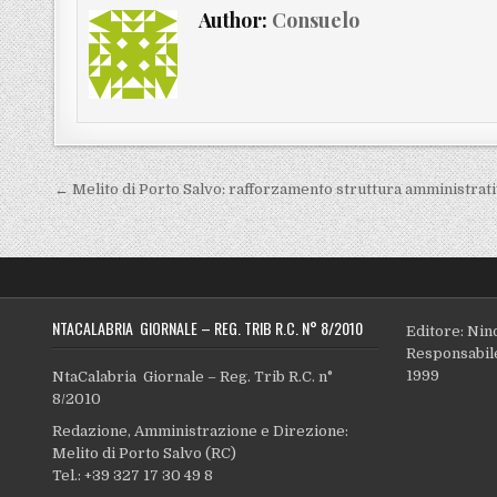
Author:
Consuelo
Navigazione articoli
← Melito di Porto Salvo: rafforzamento struttura amministrat
NTACALABRIA GIORNALE – REG. TRIB R.C. N° 8/2010
Editore: Nin
Responsabile
1999
NtaCalabria Giornale – Reg. Trib R.C. n°
8/2010
Redazione, Amministrazione e Direzione:
Melito di Porto Salvo (RC)
Tel.: +39 327 17 30 49 8