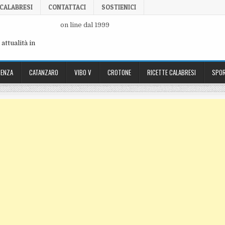
 CALABRESI
CONTATTACI
SOSTIENICI
on line dal 1999
attualità in
ENZA
CATANZARO
VIBO V
CROTONE
RICETTE CALABRESI
SPOR