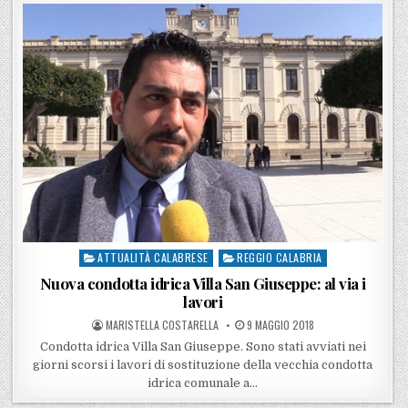
ATTUALITÀ CALABRESE
REGGIO CALABRIA
Posted in
Nuova condotta idrica Villa San Giuseppe: al via i
lavori
POSTED BY
POSTED ON
MARISTELLA COSTARELLA
9 MAGGIO 2018
Condotta idrica Villa San Giuseppe. Sono stati avviati nei
giorni scorsi i lavori di sostituzione della vecchia condotta
idrica comunale a…