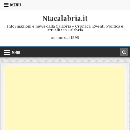
Skip to content
MENU
Ntacalabria.it
Informazioni e news dalla Calabria – Cronaca, Eventi, Politica e
attualità in Calabria
on line dal 1999
MENU