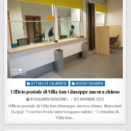
ATTUALITÀ CALABRESE
REGGIO CALABRIA
Posted in
Ufficio postale di Villa San Giuseppe ancora chiuso
POSTED BY
POSTED ON
NTACALABRIA REDAZIONE J
5 NOVEMBRE 2023
Ufficio postale di Villa San Giuseppe ancora chiuso. Marcianò
(Lega): “I vertici Poste intervengano subito” “I cittadini di
Villa San…