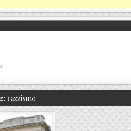
i
g:
razzismo