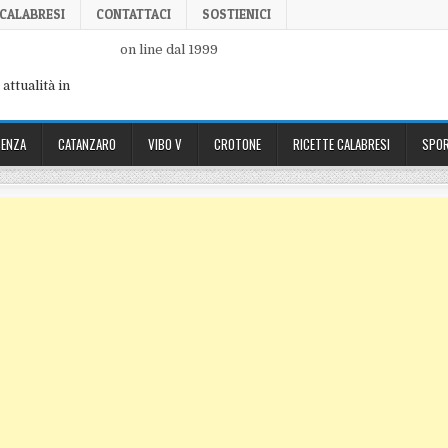
 CALABRESI
CONTATTACI
SOSTIENICI
on line dal 1999
attualità in
ENZA
CATANZARO
VIBO V
CROTONE
RICETTE CALABRESI
SPOR