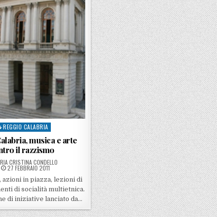
REGGIO CALABRIA
sted in
labria, musica e arte
ntro il razzismo
STED BY
RIA CRISTINA CONDELLO
POSTED ON
27 FEBBRAIO 2011
 azioni in piazza, lezioni di
nti di socialità multietnica.
one di iniziative lanciato da…