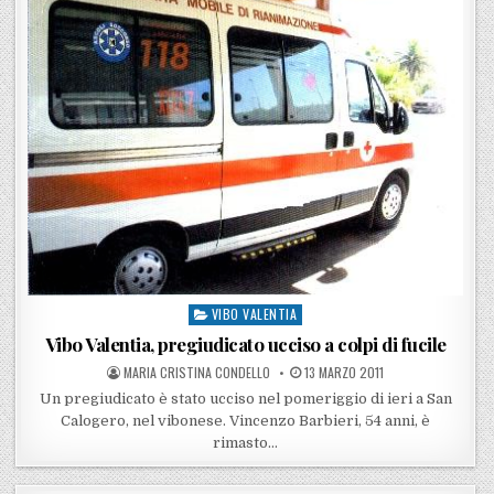
VIBO VALENTIA
Posted in
Vibo Valentia, pregiudicato ucciso a colpi di fucile
POSTED BY
POSTED ON
MARIA CRISTINA CONDELLO
13 MARZO 2011
Un pregiudicato è stato ucciso nel pomeriggio di ieri a San
Calogero, nel vibonese. Vincenzo Barbieri, 54 anni, è
rimasto…