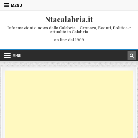
Skip to content
MENU
Ntacalabria.it
Informazioni e news dalla Calabria – Cronaca, Eventi, Politica e
attualità in Calabria
on line dal 1999
MENU