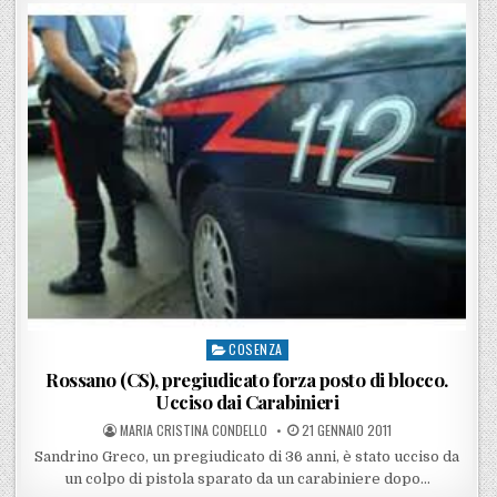
COSENZA
Posted in
Rossano (CS), pregiudicato forza posto di blocco.
Ucciso dai Carabinieri
POSTED BY
POSTED ON
MARIA CRISTINA CONDELLO
21 GENNAIO 2011
Sandrino Greco, un pregiudicato di 36 anni, è stato ucciso da
un colpo di pistola sparato da un carabiniere dopo…