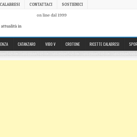
 CALABRESI
CONTATTACI
SOSTIENICI
on line dal 1999
attualità in
ENZA
CATANZARO
VIBO V
CROTONE
RICETTE CALABRESI
SPOR