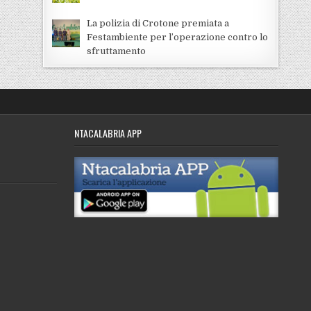
La polizia di Crotone premiata a
Festambiente per l’operazione contro lo
sfruttamento
NTACALABRIA APP