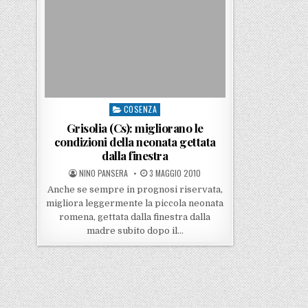
COSENZA
Posted in
Grisolia (Cs): migliorano le
condizioni della neonata gettata
dalla finestra
POSTED BY
POSTED ON
NINO PANSERA
3 MAGGIO 2010
Anche se sempre in prognosi riservata,
migliora leggermente la piccola neonata
romena, gettata dalla finestra dalla
madre subito dopo il…