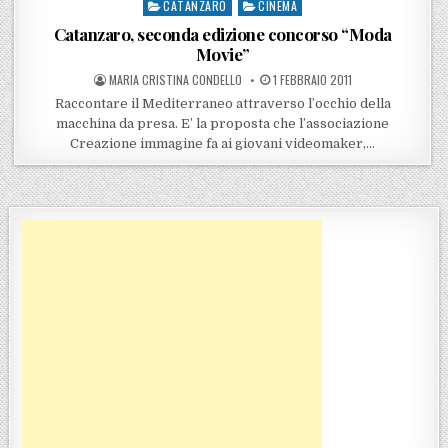
CATANZARO
CINEMA
Posted in
Catanzaro, seconda edizione concorso “Moda
Movie”
POSTED BY
POSTED ON
MARIA CRISTINA CONDELLO
1 FEBBRAIO 2011
Raccontare il Mediterraneo attraverso l’occhio della
macchina da presa. E’ la proposta che l’associazione
Creazione immagine fa ai giovani videomaker,…