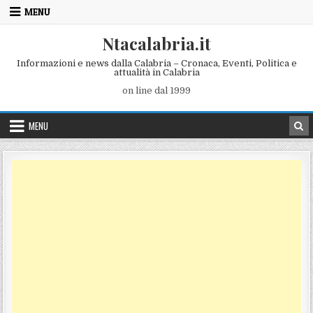
Skip to content
MENU
Ntacalabria.it
Informazioni e news dalla Calabria – Cronaca, Eventi, Politica e
attualità in Calabria
on line dal 1999
MENU