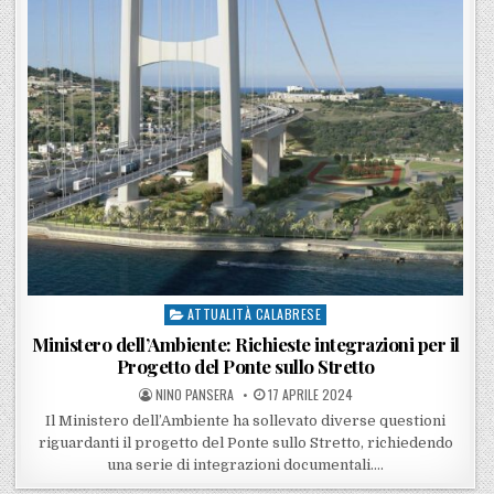
ATTUALITÀ CALABRESE
Posted in
Ministero dell’Ambiente: Richieste integrazioni per il
Progetto del Ponte sullo Stretto
POSTED BY
POSTED ON
NINO PANSERA
17 APRILE 2024
Il Ministero dell’Ambiente ha sollevato diverse questioni
riguardanti il progetto del Ponte sullo Stretto, richiedendo
una serie di integrazioni documentali….