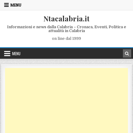
Skip to content
MENU
Ntacalabria.it
Informazioni e news dalla Calabria – Cronaca, Eventi, Politica e
attualità in Calabria
on line dal 1999
MENU