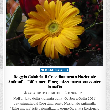
REGGIO CALABRIA
Posted in
Reggio Calabria, il Coordinamento Nazionale
Antimafia “Riferimenti” organizza maratona contro
la mafia
POSTED BY
POSTED ON
MARIA CRISTINA CONDELLO
18 MARZO 2011
Nell’ambito della giornata della “Gerbera Gialla 2011”
organizzata dal Coordinamento Nazionale Antimafia
“Riferimenti”, istituzionalizzata come Giornata Regionale