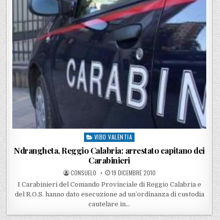
VIBO VALENTIA
Posted in
Ndrangheta, Reggio Calabria: arrestato capitano dei
Carabinieri
POSTED BY
POSTED ON
CONSUELO
19 DICEMBRE 2010
I Carabinieri del Comando Provinciale di Reggio Calabria e
del R.O.S. hanno dato esecuzione ad un’ordinanza di custodia
cautelare in…