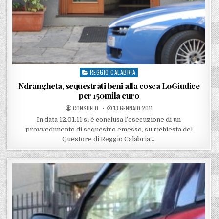
REGGIO CALABRIA
Posted in
Ndrangheta, sequestrati beni alla cosca LoGiudice
per 150mila euro
POSTED BY
POSTED ON
CONSUELO
13 GENNAIO 2011
In data 12.01.11 si è conclusa l’esecuzione di un
provvedimento di sequestro emesso, su richiesta del
Questore di Reggio Calabria,…