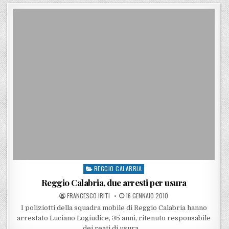
REGGIO CALABRIA
Posted in
Reggio Calabria, due arresti per usura
POSTED BY
POSTED ON
FRANCESCO IRITI
16 GENNAIO 2010
I poliziotti della squadra mobile di Reggio Calabria hanno
arrestato Luciano Logiudice, 35 anni, ritenuto responsabile
dei reati di usura,…