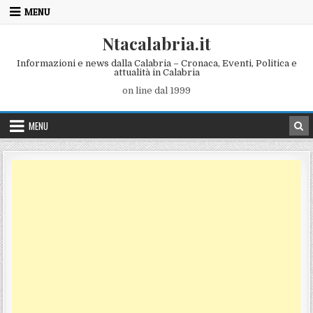
Skip to content
MENU
Ntacalabria.it
Informazioni e news dalla Calabria – Cronaca, Eventi, Politica e
attualità in Calabria
on line dal 1999
MENU