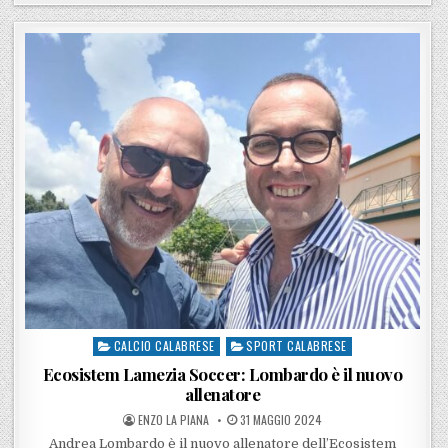
CALCIO CALABRESE
SPORT CALABRESE
Posted in
Ecosistem Lamezia Soccer: Lombardo è il nuovo
allenatore
POSTED BY
POSTED ON
ENZO LA PIANA
31 MAGGIO 2024
Andrea Lombardo è il nuovo allenatore dell’Ecosistem