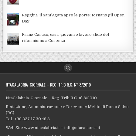
Reggina, il Sant’Agata apre le porte: tornano gli Open
Day
Franz Caruso, casa, giovani e lavoro sfide del
riformismo a Cosenza
NTACALABRIA GIORNALE – REG. TRIB R.C. N° 8/2010
NtaCalabria Giornale – Reg. Trib R.C. n° 8/2010
Redazione, Amministrazione e Direzione: Melito di Porto Salvo
(RC)
Tel.: +39 327 17 30 49 8
Web Site www.ntacalabria.it – info@ntacalabria.it