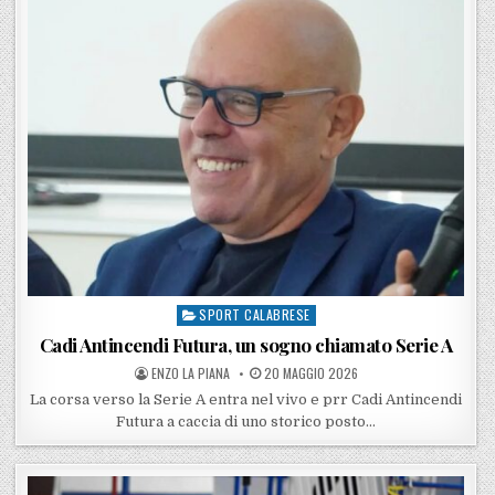
SPORT CALABRESE
Posted in
Cadi Antincendi Futura, un sogno chiamato Serie A
POSTED BY
POSTED ON
ENZO LA PIANA
20 MAGGIO 2026
La corsa verso la Serie A entra nel vivo e prr Cadi Antincendi
Futura a caccia di uno storico posto…