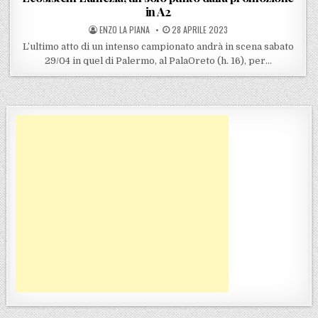
in A2
POSTED BY
POSTED ON
ENZO LA PIANA
28 APRILE 2023
L’ultimo atto di un intenso campionato andrà in scena sabato
29/04 in quel di Palermo, al PalaOreto (h. 16), per…