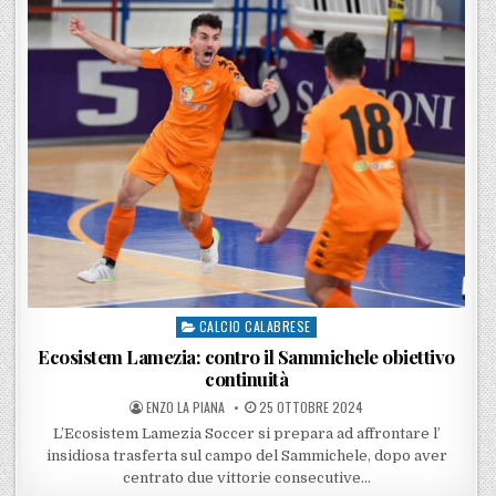
CALCIO CALABRESE
Posted in
Ecosistem Lamezia: contro il Sammichele obiettivo
continuità
POSTED BY
POSTED ON
ENZO LA PIANA
25 OTTOBRE 2024
L’Ecosistem Lamezia Soccer si prepara ad affrontare l’
insidiosa trasferta sul campo del Sammichele, dopo aver
centrato due vittorie consecutive…