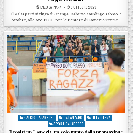
POSTED BY
POSTED ON
ENZO LA PIANA
5 OTTOBRE 2023
Il Palasparti si tinge di Orange. Debutto casalingo sabato 7
ottobre, alle ore 17:30, per le Pantere di Lamezia Terme…
CALCIO CALABRESE
CATANZARO
IN EVIDENZA
Posted in
SPORT CALABRESE
Ecosistem Lamezia, un solo punto dalla promozione