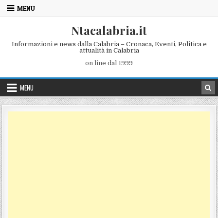
Skip to content
MENU
Ntacalabria.it
Informazioni e news dalla Calabria – Cronaca, Eventi, Politica e
attualità in Calabria
on line dal 1999
MENU