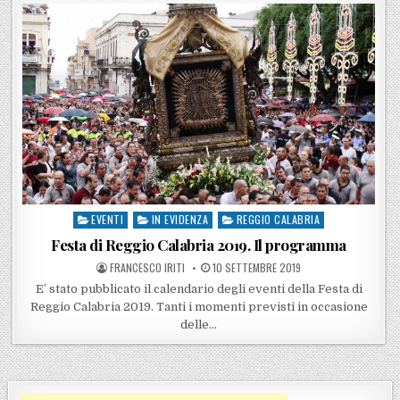
EVENTI
IN EVIDENZA
REGGIO CALABRIA
Posted in
Festa di Reggio Calabria 2019. Il programma
POSTED BY
POSTED ON
FRANCESCO IRITI
10 SETTEMBRE 2019
E’ stato pubblicato il calendario degli eventi della Festa di
Reggio Calabria 2019. Tanti i momenti previsti in occasione
delle…