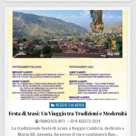
REGGIO CALABRIA
Posted in
Festa di Arasì: Un Viaggio tra Tradizioni e Modernità
POSTED BY
POSTED ON
FRANCESCO IRITI
14 AGOSTO 2024
La tradizionale festa di Arasì, a Reggio Calabria, dedicata a
Maria SS. Assunta, ha preso il via e continuerà fino…