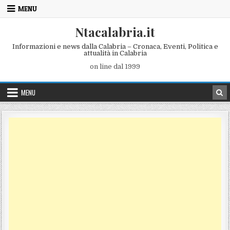
Skip to content
MENU
Ntacalabria.it
Informazioni e news dalla Calabria – Cronaca, Eventi, Politica e
attualità in Calabria
on line dal 1999
MENU