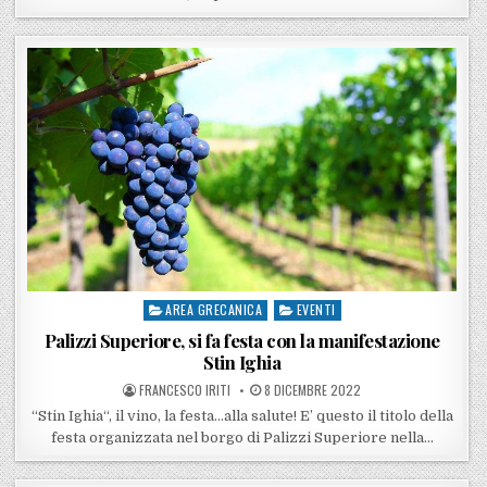
AREA GRECANICA
EVENTI
Posted in
Palizzi Superiore, si fa festa con la manifestazione
Stin Ighia
POSTED BY
POSTED ON
FRANCESCO IRITI
8 DICEMBRE 2022
“Stin Ighia“, il vino, la festa…alla salute! E’ questo il titolo della
festa organizzata nel borgo di Palizzi Superiore nella…