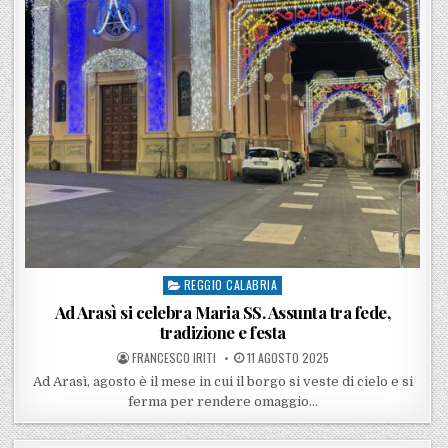
REGGIO CALABRIA
Posted in
Ad Arasì si celebra Maria SS. Assunta tra fede,
tradizione e festa
POSTED BY
POSTED ON
FRANCESCO IRITI
11 AGOSTO 2025
Ad Arasì, agosto è il mese in cui il borgo si veste di cielo e si
ferma per rendere omaggio…