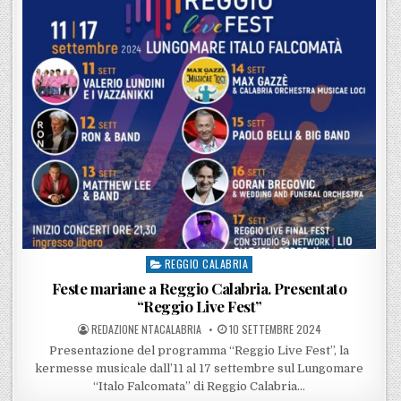
REGGIO CALABRIA
Posted in
Feste mariane a Reggio Calabria. Presentato
“Reggio Live Fest”
POSTED BY
POSTED ON
REDAZIONE NTACALABRIA
10 SETTEMBRE 2024
Presentazione del programma “Reggio Live Fest”, la
kermesse musicale dall’11 al 17 settembre sul Lungomare
“Italo Falcomata” di Reggio Calabria…