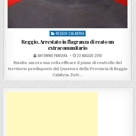
REGGIO CALABRIA
Posted in
Reggio, Arrestato in flagranza di reato un
extracomunitario
POSTED BY
POSTED ON
ANTONINO PANSERA
22 MAGGIO 2010
Risulta ancora una volta efficace il piano di controllo del
territorio predisposto dal Questore della Provincia di Reggio
Calabria, Dott….