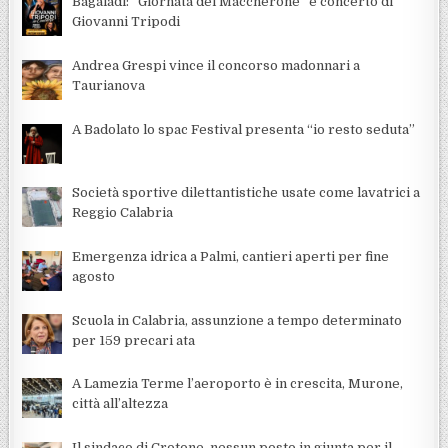
Bagaladi: “Giornata del Maccherone” e concerto di
Giovanni Tripodi
Andrea Grespi vince il concorso madonnari a
Taurianova
A Badolato lo spac Festival presenta “io resto seduta”
Società sportive dilettantistiche usate come lavatrici a
Reggio Calabria
Emergenza idrica a Palmi, cantieri aperti per fine
agosto
Scuola in Calabria, assunzione a tempo determinato
per 159 precari ata
A Lamezia Terme l’aeroporto è in crescita, Murone,
città all’altezza
Il sindaco di Crotone, nessun posto in giunta per il