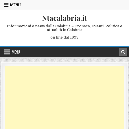
Skip to content
MENU
Ntacalabria.it
Informazioni e news dalla Calabria – Cronaca, Eventi, Politica e
attualità in Calabria
on line dal 1999
MENU