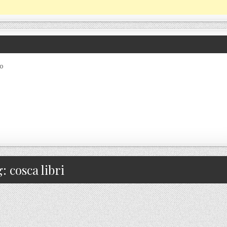
co
g:
cosca libri