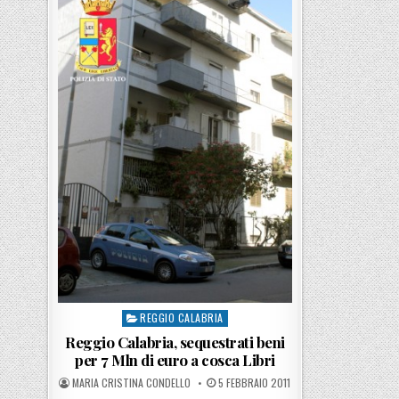
REGGIO CALABRIA
Posted in
Reggio Calabria, sequestrati beni
per 7 Mln di euro a cosca Libri
POSTED BY
POSTED ON
MARIA CRISTINA CONDELLO
5 FEBBRAIO 2011