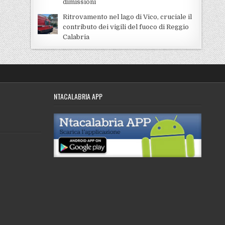
dimissioni
Ritrovamento nel lago di Vico, cruciale il
contributo dei vigili del fuoco di Reggio
Calabria
NTACALABRIA APP