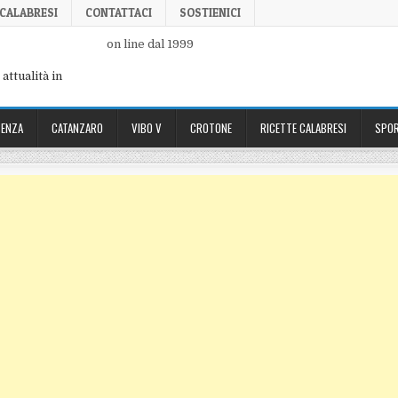
 CALABRESI
CONTATTACI
SOSTIENICI
on line dal 1999
attualità in
ENZA
CATANZARO
VIBO V
CROTONE
RICETTE CALABRESI
SPOR