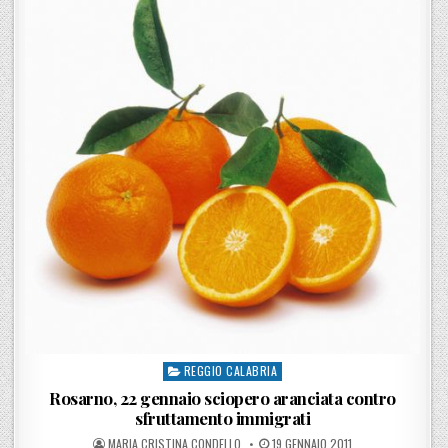
REGGIO CALABRIA
Posted in
Rosarno, 22 gennaio sciopero aranciata contro
sfruttamento immigrati
POSTED BY
POSTED ON
MARIA CRISTINA CONDELLO
19 GENNAIO 2011