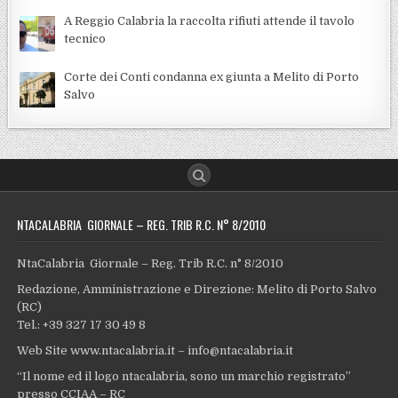
A Reggio Calabria la raccolta rifiuti attende il tavolo
tecnico
Corte dei Conti condanna ex giunta a Melito di Porto
Salvo
NTACALABRIA GIORNALE – REG. TRIB R.C. N° 8/2010
NtaCalabria Giornale – Reg. Trib R.C. n° 8/2010
Redazione, Amministrazione e Direzione: Melito di Porto Salvo
(RC)
Tel.: +39 327 17 30 49 8
Web Site www.ntacalabria.it – info@ntacalabria.it
“Il nome ed il logo ntacalabria, sono un marchio registrato”
presso CCIAA – RC