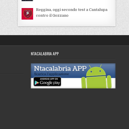
Reggina, oggi secondo test a Cantalupa
contro il Gozzano
NTACALABRIA APP