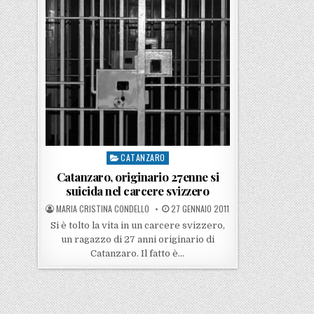
CATANZARO
Posted in
Catanzaro, originario 27enne si
suicida nel carcere svizzero
POSTED BY
POSTED ON
MARIA CRISTINA CONDELLO
27 GENNAIO 2011
Si è tolto la vita in un carcere svizzero,
un ragazzo di 27 anni originario di
Catanzaro. Il fatto è…