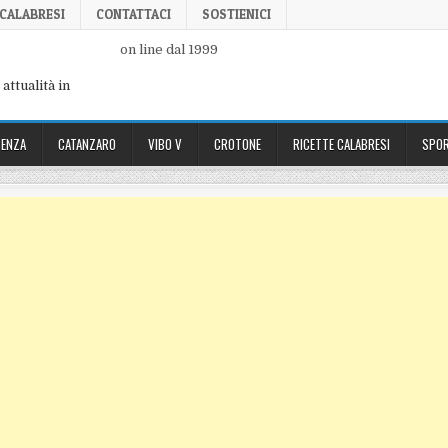
 CALABRESI
CONTATTACI
SOSTIENICI
on line dal 1999
attualità in
ENZA
CATANZARO
VIBO V
CROTONE
RICETTE CALABRESI
SPOR