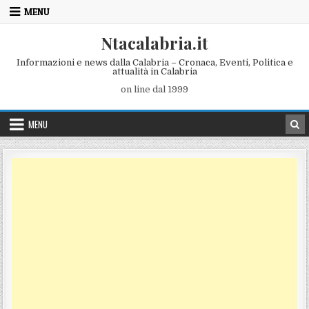
Skip to content
MENU
Ntacalabria.it
Informazioni e news dalla Calabria – Cronaca, Eventi, Politica e
attualità in Calabria
on line dal 1999
MENU