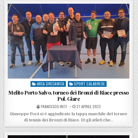
AREA GRECANICA
SPORT CALABRESE
Posted in
Melito Porto Salvo, torneo dei Bronzi di Riace presso
Pol. Giare
POSTED BY
POSTED ON
FRANCESCO IRITI
27 APRILE 2023
Giuseppe Focá si é aggiudicato la tappa maschile del torneo
di tennis dei Bronzi di Riace. 10 gli atleti che…