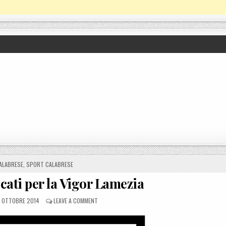
N
ALABRESE
,
SPORT CALABRESE
cati per la Vigor Lamezia
STED ON
ON REGGINA, I CONVOCATI PER LA VIGOR LAMEZIA
 OTTOBRE 2014
LEAVE A COMMENT