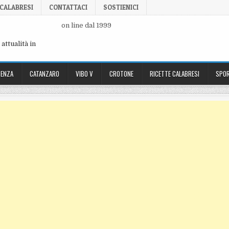
 CALABRESI
CONTATTACI
SOSTIENICI
on line dal 1999
attualità in
ENZA
CATANZARO
VIBO V
CROTONE
RICETTE CALABRESI
SPOR