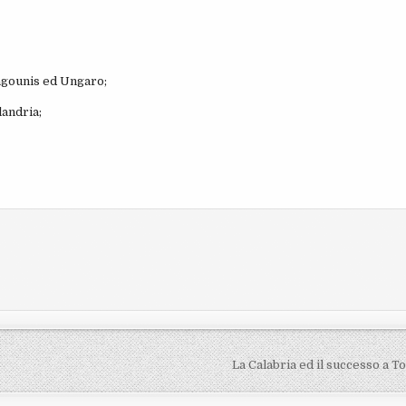
agounis ed Ungaro;
landria;
La Calabria ed il successo a T