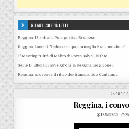
GLI ARTICOLI PIÙ LETTI
Reggina: 13 reti alla Polisportiva Bruinese
Reggina, Lancini: "Indossare questa maglia è un'emozione"
1° Meeting “Città di Melito di Porto Salvo”, le foto
Serie D, ufficiali i nove gironi: la Reggina nel girone I
Reggina, prosegue il ritiro degli amaranto a Cantalupa
POSTED I
CALCIO C
Reggina, i convo
POSTED BY
PO
FRANCESCO
25