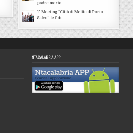
padre morto
1° Meeting “Città di Melito di Porto
Salvo”, le foto
NTACALABRIA APP