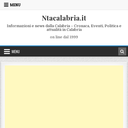
Skip to content
MENU
Ntacalabria.it
Informazioni e news dalla Calabria – Cronaca, Eventi, Politica e
attualità in Calabria
on line dal 1999
MENU