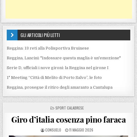
GLI ARTICOLI PIÙ LETTI
Reggina: 13 reti alla Polisportiva Bruinese
Reggina, Lancini: "Indossare questa maglia è un'emozione"
Serie D, ufficiali i nove gironi: la Reggina nel girone I
1° Meeting “Città di Melito di Porto Salvo”, le foto
Reggina, prosegue il ritiro degli amaranto a Cantalupa
POSTED IN
SPORT CALABRESE
Giro d’italia cosenza pino faraca
POSTED BY
POSTED ON
CONSUELO
11 MAGGIO 2026