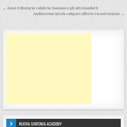
Navigazione articoli
← Anno tributario calabria: lussana e gli alti standard
Auditorium nicola calipari offerte ricostruzione →
NUOVA-SINFONIA-ACADEMY