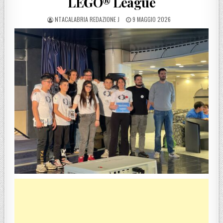
LEGO® League
POSTED BY
POSTED ON
NTACALABRIA REDAZIONE J
9 MAGGIO 2026