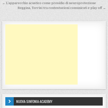
Navigazione articoli
← L’apparecchio acustico come presidio di neuroprotezione
Reggina, Torrisi tra contestazioni comunicati e play off →
NUOVA-SINFONIA-ACADEMY