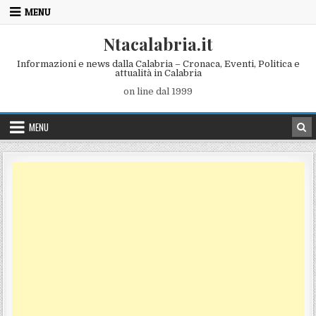
Skip to content
MENU
Ntacalabria.it
Informazioni e news dalla Calabria – Cronaca, Eventi, Politica e
attualità in Calabria
on line dal 1999
MENU