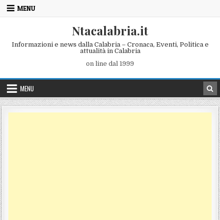
Skip to content
MENU
Ntacalabria.it
Informazioni e news dalla Calabria – Cronaca, Eventi, Politica e
attualità in Calabria
on line dal 1999
MENU