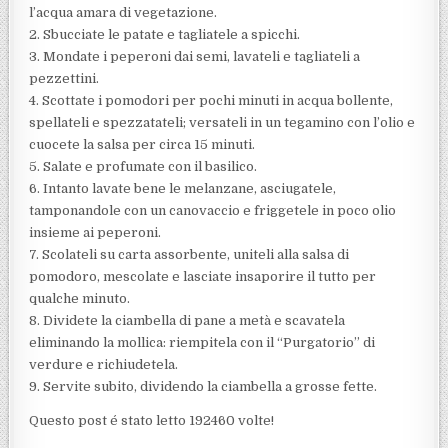
l’acqua amara di vegetazione.
2. Sbucciate le patate e tagliatele a spicchi.
3. Mondate i peperoni dai semi, lavateli e tagliateli a
pezzettini.
4. Scottate i pomodori per pochi minuti in acqua bollente,
spellateli e spezzatateli; versateli in un tegamino con l’olio e
cuocete la salsa per circa 15 minuti.
5. Salate e profumate con il basilico.
6. Intanto lavate bene le melanzane, asciugatele,
tamponandole con un canovaccio e friggetele in poco olio
insieme ai peperoni.
7. Scolateli su carta assorbente, uniteli alla salsa di
pomodoro, mescolate e lasciate insaporire il tutto per
qualche minuto.
8. Dividete la ciambella di pane a metà e scavatela
eliminando la mollica: riempitela con il “Purgatorio” di
verdure e richiudetela.
9. Servite subito, dividendo la ciambella a grosse fette.
Questo post é stato letto 192460 volte!