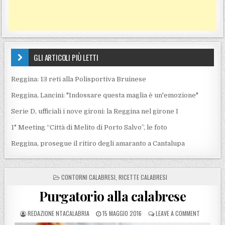
GLI ARTICOLI PIÙ LETTI
Reggina: 13 reti alla Polisportiva Bruinese
Reggina, Lancini: "Indossare questa maglia è un'emozione"
Serie D, ufficiali i nove gironi: la Reggina nel girone I
1° Meeting “Città di Melito di Porto Salvo”, le foto
Reggina, prosegue il ritiro degli amaranto a Cantalupa
POSTED IN
CONTORNI CALABRESI
,
RICETTE CALABRESI
Purgatorio alla calabrese
POSTED BY
POSTED ON
ON PURGA
REDAZIONE NTACALABRIA
15 MAGGIO 2016
LEAVE A COMMENT