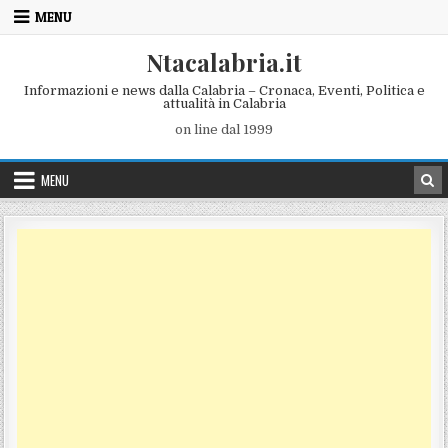
Skip to content
MENU
Ntacalabria.it
Informazioni e news dalla Calabria – Cronaca, Eventi, Politica e
attualità in Calabria
on line dal 1999
MENU