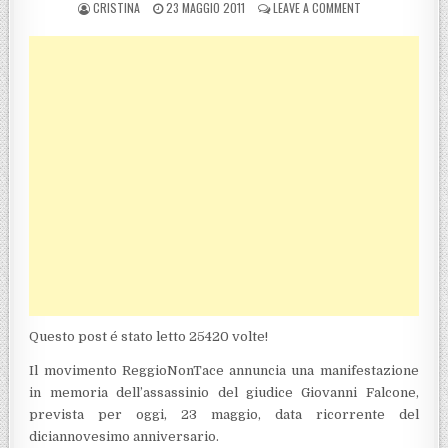
POSTED BY
POSTED ON
ON REGGIO CALABR
CRISTINA
23 MAGGIO 2011
LEAVE A COMMENT
Questo post é stato letto 25420 volte!
Il movimento ReggioNonTace annuncia una manifestazione
in memoria dell’assassinio del giudice Giovanni Falcone,
prevista per oggi, 23 maggio, data ricorrente del
diciannovesimo anniversario.