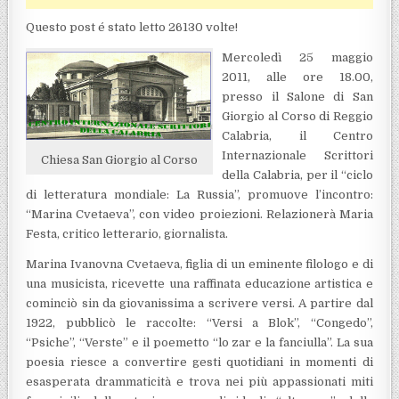
Questo post é stato letto 26130 volte!
Mercoledì 25 maggio
2011, alle ore 18.00,
presso il Salone di San
Giorgio al Corso di Reggio
Calabria, il Centro
Internazionale Scrittori
Chiesa San Giorgio al Corso
della Calabria, per il “ciclo
di letteratura mondiale: La Russia”, promuove l’incontro:
“Marina Cvetaeva”, con video proiezioni. Relazionerà Maria
Festa, critico letterario, giornalista.
Marina Ivanovna Cvetaeva, figlia di un eminente filologo e di
una musicista, ricevette una raffinata educazione artistica e
cominciò sin da giovanissima a scrivere versi. A partire dal
1922, pubblicò le raccolte: “Versi a Blok”, “Congedo”,
“Psiche”, “Verste” e il poemetto “lo zar e la fanciulla”. La sua
poesia riesce a convertire gesti quotidiani in momenti di
esasperata drammaticità e trova nei più appassionati miti