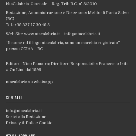
NtaCalabria Giornale – Reg. Trib R.C. n° 8/2010
Redazione, Amministrazione e Direzione: Melito di Porto Salvo
(RC)
Tel.: +39 327 17 30 49 8
Web Site www.ntacalabria.it – info@ntacalabria.it
“Il nome ed il logo ntacalabria, sono un marchio registrato”
presso CCIAA – RC
Editore: Nino Pansera; Direttore Responsabile: Francesco Iriti
# On Line dal 1999
ntacalabria su whatsapp
CONTATTI
info@ntacalabria.it
Scrivi alla Redazione
Privacy & Police Cookie
NTACALABRIA APP