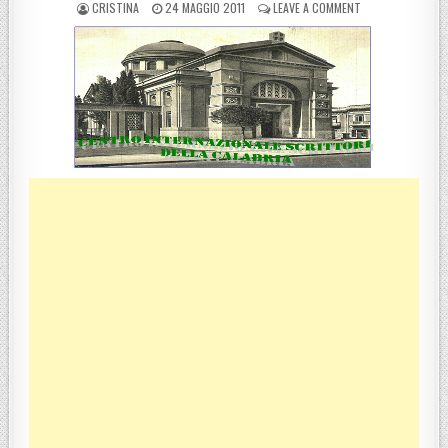
POSTED BY
POSTED ON
ON REGGIO CALAB
CRISTINA
24 MAGGIO 2011
LEAVE A COMMENT