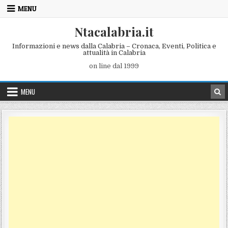
Skip to content
MENU
Ntacalabria.it
Informazioni e news dalla Calabria – Cronaca, Eventi, Politica e
attualità in Calabria
on line dal 1999
MENU