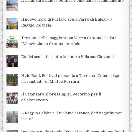
A Catanzaro Lido la politica è chiamata al cambiamento
Il nuovo libro di Furfaro svela Farrokh Bulsara a
Reggio Calabria
Tensioni nella maggioranza Voce a Crotone, la lista
“Valorizziamo Crotone” si sfalda
Edifici scolastici sotto la lente a Villa san Giovanni
Hyle Book Festival presenta a Taverna “Come il lago ci
ha cambiati” di Matteo Ferrara
Il Catanzaro al pressing su Pecorino per il
calciomercato
A Reggio Calabria il turismo arranca, dati negativi per
la città
Incidente sulla statale 280 a Marcellinara, cinque feriti