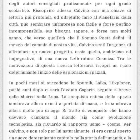
degli autori consigliati praticamente per ogni grado
scolastico. Riscoprire adesso Calvino con una chiave di
lettura più profonda, ed oltretutto farlo al Planetario della
città, può sembrare un’impresa non facile e forse perfino
incomprensibile. Ma bisogna sapere, e forse non molti
sanno, che verso quell’età che il Sommo Poeta definì “il
mezzo del cammin di nostra vita”, Calvino sentì l’urgenza di
affrontare un nuovo progetto, ossia quello, ambizioso ed
impegnativo, di una nuova Letteratura Cosmica. Tra le
motivazioni di questa ricerca letteraria ricoprì un ruolo
determinante l’inizio delle esplorazioni spaziali.
In pochi mesi si succedono lo Sputnik, Laika, l’Explorer,
pochi anni dopo ci sarà l’evento Gagarin, seguito a breve
dallo sbarco sulla Luna. La conquista estesa dello spazio
sembrava allora ormai a portata di mano, e lo sembrava
allora molto più di oggi. Si trattò di conquiste che hanno
davvero cambiato il mondo, sia come evoluzione
tecnologica, sia riguardo al rapporto uomo – cosmo. Per
Calvino, e non solo per lui naturalmente, si era ormai aperto
un nuovo determinante capitolo nella storia dell’umanità, e la