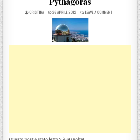
Pythagoras
POSTED BY
POSTED ON
ON REGGIO CALAB
CRISTINA
26 APRILE 2012
LEAVE A COMMENT
Questo post é stato letto 25560 volte!