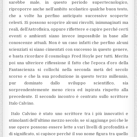
sarebbe male, in questo periodo supertecnologico,
riproporre anche nell’ambito scolastico qualche buon testo,
che a volte ha perfino anticipato successive scoperte
celesti. Si possono scoprire alcuni risvolti, inimmaginati ma
reali, dell’Astrofisica, oppure riflettere e capire perché certi
eventi o ambienti siano invece impossibile in base alle
conoscenze attuali. Non è un caso infatti che perfino alcuni
scienziati si siano cimentati con successo in questo genere,
e basta ricordare il cosmologo Fred Hoyle per tutti. Merita
poi una ulteriore riflessione il fatto che l’epoca d’oro della
Fantascienza si collochi nella seconda metà del secolo
scorso e che la sua produzione in questo terzo millennio,
pur dominato dallo sviluppo scientifico, sia
sorprendentemente meno ricca ed ispirata rispetto alla
precedente. Il secondo incontro è centrato sullo scrittore
Italo Calvino.
Italo Calvino è stato uno scrittore tra i più innovativi e
stimolanti dell’ultimo mezzo secolo; se si aggiunge poi che le
sue opere possono essere lette a vari livelli di profondità e
di significato, si capisce perché il suo nome figura tra quello