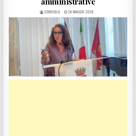
amministrative
POSTED BY
POSTED ON
CONSUELO
26 MAGGIO 2026