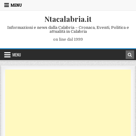
Skip to content
MENU
Ntacalabria.it
Informazioni e news dalla Calabria – Cronaca, Eventi, Politica e
attualità in Calabria
on line dal 1999
MENU