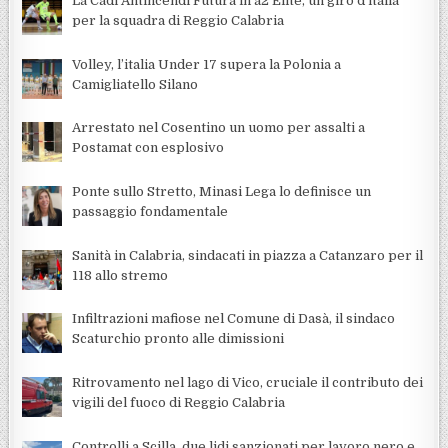
La Cadì Antincendi Futura in a2 Élite, un giro d’italia
per la squadra di Reggio Calabria
Volley, l’italia Under 17 supera la Polonia a
Camigliatello Silano
Arrestato nel Cosentino un uomo per assalti a
Postamat con esplosivo
Ponte sullo Stretto, Minasi Lega lo definisce un
passaggio fondamentale
Sanità in Calabria, sindacati in piazza a Catanzaro per il
118 allo stremo
Infiltrazioni mafiose nel Comune di Dasà, il sindaco
Scaturchio pronto alle dimissioni
Ritrovamento nel lago di Vico, cruciale il contributo dei
vigili del fuoco di Reggio Calabria
Controlli a Scilla, due lidi sanzionati per lavoro nero e