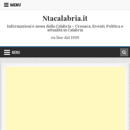
Skip to content
MENU
Ntacalabria.it
Informazioni e news dalla Calabria – Cronaca, Eventi, Politica e
attualità in Calabria
on line dal 1999
MENU