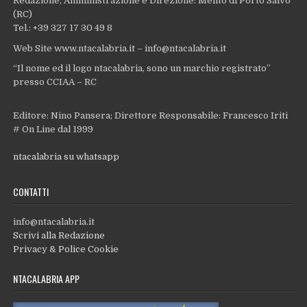
Redazione, Amministrazione e Direzione: Melito di Porto Salvo
(RC)
Tel.: +39 327 17 30 49 8
Web Site www.ntacalabria.it – info@ntacalabria.it
“Il nome ed il logo ntacalabria, sono un marchio registrato”
presso CCIAA – RC
Editore: Nino Pansera; Direttore Responsabile: Francesco Iriti
# On Line dal 1999
ntacalabria su whatsapp
CONTATTI
info@ntacalabria.it
Scrivi alla Redazione
Privacy & Police Cookie
NTACALABRIA APP