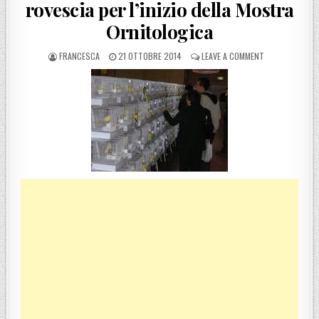
rovescia per l’inizio della Mostra
Ornitologica
POSTED BY
POSTED ON
ON CASTROVILLA
FRANCESCA
21 OTTOBRE 2014
LEAVE A COMMENT