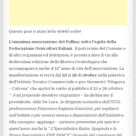
Questo post é stato letto 40440 volte!
L’omonima associazione del Pollino, sotto l’egida della
Federazione Ornicoltori Italiani
, il patrocinio del Comune e
di altri organismi ed istituzioni, è pronta a dare il via alla
dodicesima edizione della Mostra Ornitologica che
accompagnerà anche il 12° anno di vita dell’associazione. La
manifestazione si terrà dal
22
al
26
di
ottobre
nella palestra
dell’Istituto Tecnico Commerciale e per Geometri “Pitagora
– Calvosa” che aprirà le visite al pubblico il 25 e 26 ottobre.
“
A tal proposito desidero ringraziare
– ha dichiarato il
presidente, Aldo De Luca-
la dirigente scolastica dell’ITCG,
professoressa Francesca Eugenia Guarnirei, per ospitarci
nell’istituto e per essersi messa a disposizione dell’iniziativa.
All
a rassegna-
aggiunge
– saranno presentate più specie e
quest’anno anche la “ 2^ Specialistica Razza Spagnola e la
Prima Specialistica FIFE FANCY”, facendo del capoluogo del